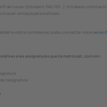
il de l'usuari (Estudiant, PAS, PDI...). Hi trobareu informació 
'usuari i enllaços personalitzats.
blidat la vostra contrasenya) podeu connectar-vos al
servei d
 relatives a les assignatures que ha matriculat, com són:
ssignatura
 de l'assignatura
a