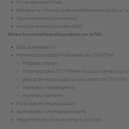
Enviar les notes finals
Mantenir la informació dels professors assignats a l’
Veure els horaris provisionals
Introduir informació sobre l'AAD
Altres funcionalitats disponibles per al PDI:
Buscar estudiants
Referent als treballs finals d'estudis (TFG/TFM):
Proposar ofertes
informació dels TFG/TFM en els que intervé o ha in
petició de recursos per als estudiants de TFG/TFM
veure els informes previs
veure les memòries.
Participar en fòrums públics
Normatives i informació d’interès
Seguiment dels teus alumnes tutoritzats