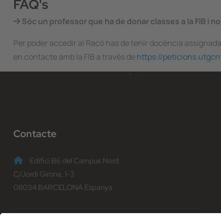
FAQ's
Sóc un professor que ha de donar classes a la FIB i no
Per poder accedir al Racó has de tenir docència assignada a 
en contacte amb la FIB a través de
https://peticions.utgc
Contacte
Edifici B6 del Campus Nord
C/Jordi Girona, 1-3
08034 BARCELONA Espanya