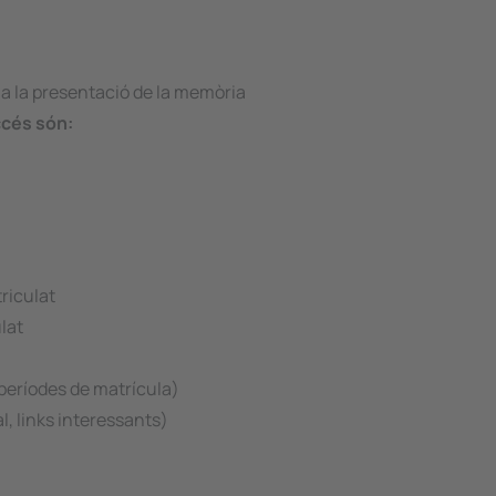
s a la presentació de la memòria
ccés són:
riculat
lat
(períodes de matrícula)
, links interessants)