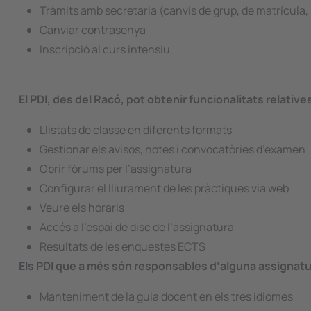
Tràmits amb secretaria (canvis de grup, de matrícula,
Canviar contrasenya
Inscripció al curs intensiu.
El PDI, des del Racó, pot obtenir funcionalitats relativ
Llistats de classe en diferents formats
Gestionar els avisos, notes i convocatòries d’examen
Obrir fòrums per l’assignatura
Configurar el lliurament de les pràctiques via web
Veure els horaris
Accés a l’espai de disc de l’assignatura
Resultats de les enquestes ECTS
Els PDI que a més són responsables d’alguna assignatu
Manteniment de la guia docent en els tres idiomes