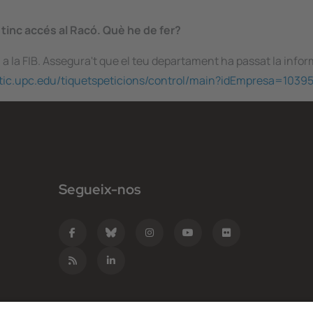
 tinc accés al Racó. Què he de fer?
la FIB. Assegura't que el teu departament ha passat la informaci
ntic.upc.edu/tiquetspeticions/control/main?idEmpresa=1039
Segueix-nos