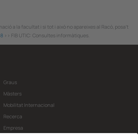
ó a la facultat i si tot i això no apareixes al Racó, posa't
58
>> FIB UTIC: Consultes informàtiques.
Graus
Màsters
Mobilitat Internacional
Recerca
Empresa