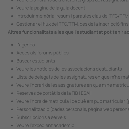
Veure la pàgina de la guia docent
Introduir memòria, resum i paraules clau del TFG/TFM
Gestionar el flux del TFG/TFM, des de la inscripció fin
Altres funcionalitats a les que l'estudiantat pot tenir a
L'agenda
Accés als fòrums públics
Buscar estudiants
Veure les notícies de les associacions d'estudiants
Llista de delegats de les assignatures en que m'he mat
Veure l'horari de les assignatures en que m'he matricu
Reserves de portàtils de la FIB i ESAII
Veure l'hora de matrícula i de què em puc matricular 
Personalització (dades personals, pàgina web personal
Subscripcions a serveis
Veure l'expedient acadèmic