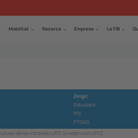
Mobilitat
Recerca
Empresa
La FIB
Qu
Dirigit
Estudiant
PDI
PTGAS
 l'usuari de les intranets UPC (credencials UPC).