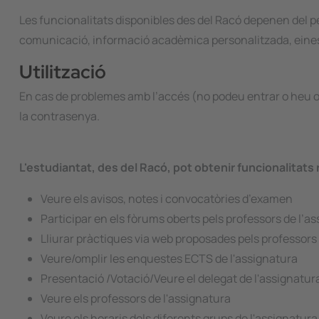
Les funcionalitats disponibles des del Racó depenen del perf
comunicació, informació acadèmica personalitzada, eines d
Utilització
En cas de problemes amb l’accés (no podeu entrar o heu o
la contrasenya.
L'estudiantat, des del Racó, pot obtenir funcionalitats
Veure els avisos, notes i convocatòries d’examen
Participar en els fòrums oberts pels professors de l’a
Lliurar pràctiques via web proposades pels professors
Veure/omplir les enquestes ECTS de l'assignatura
Presentació /Votació/Veure el delegat de l'assignatur
Veure els professors de l'assignatura
Veure els horaris dels diferents grups de l'assignatura