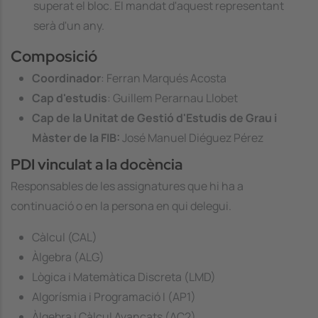
superat el bloc. El mandat d'aquest representant
serà d'un any.
Composició
Coordinador
: Ferran Marqués Acosta
Cap d'estudis
: Guillem Perarnau Llobet
Cap de la Unitat de Gestió d'Estudis de Grau i
Màster de la FIB:
José Manuel Diéguez Pérez
PDI vinculat a la docència
Responsables de les assignatures que hi ha a
continuació o en la persona en qui delegui.
Càlcul (CAL)
Àlgebra (ALG)
Lògica i Matemàtica Discreta (LMD)
Algorísmia i Programació I (AP1)
Àlgebra i Càlcul Avançats (AC2)