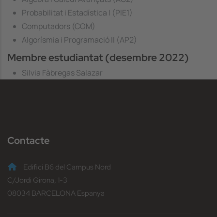
Probabilitat i Estadística I (PIE1)
Computadors (COM)
Algorísmia i Programació II (AP2)
Membre estudiantat (desembre 2022)
Silvia Fàbregas Salazar
Contacte
Edifici B6 del Campus Nord
C/Jordi Girona, 1-3
08034 BARCELONA Espanya