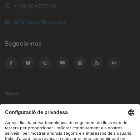
(+34) 93 401 70 00
informacio@fib.upc.edu
Segueix-nos
Graus
Màsters
Mobilitat Internacional
Recerca
Empresa