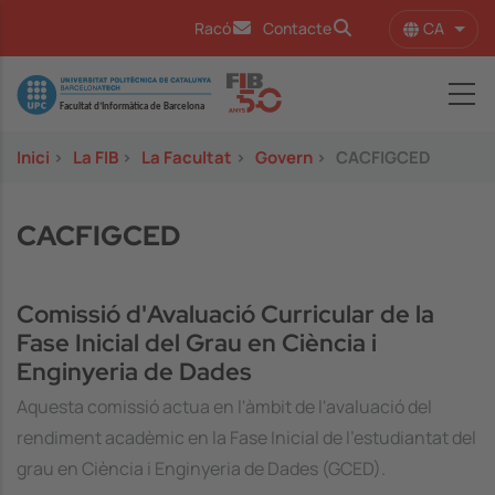
Vés al contingut
CA
Racó
Contacte
Llist
Image
Inici
>
La FIB
>
La Facultat
>
Govern
>
CACFIGCED
CACFIGCED
Comissió d'Avaluació Curricular de la
Fase Inicial del Grau en Ciència i
Enginyeria de Dades
Aquesta comissió actua en l'àmbit de l'avaluació del
rendiment acadèmic en la Fase Inicial de l’estudiantat del
grau en Ciència i Enginyeria de Dades (GCED).