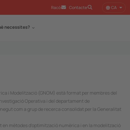
CA
Racó
Contacte
Llist
è necessites?
rica i Modelització (GNOM) està format per membres del
Investigació Operativa i del departament de
egut com a grup de recerca consolidat per la Generalitat
nt en mètodes d'optimització numèrica i en la modelització