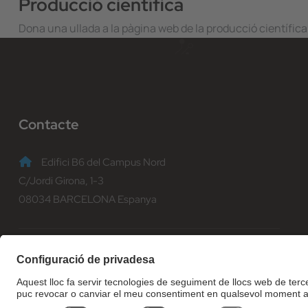
Producció científica
Dona una ullada a la pàgina web de la producció científica
Contacte
Edifici B6 del Campus Nord
C/Jordi Girona, 1-3
08034 BARCELONA Espanya
(+34) 93 401 70 00
informacio@fib.upc.edu