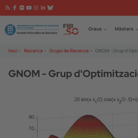
Vés al contingut
Continguts
Image
Graus
Màsters
Inici
>
Recerca
>
Grups de Recerca
>
GNOM - Grup d'Opti
GNOM - Grup d'Optimització
Image