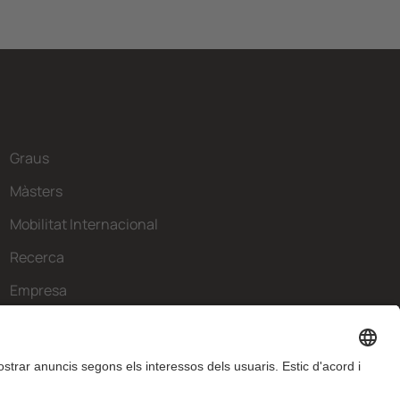
Graus
Màsters
Mobilitat Internacional
Recerca
Empresa
La FIB
Què necessites?