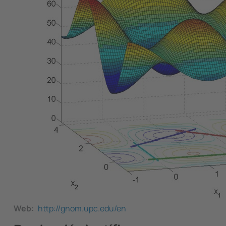
Web
http://gnom.upc.edu/en