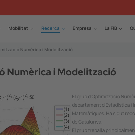
Mobilitat
Recerca
Empresa
La FIB
Qu
mització Numèrica i Modelització
 Numèrica i Modelització
El grup d'Optimització Numè
departament d'Estadística i 
Matemàtiques. Ha sigut recon
de Catalunya.
El grup treballa principalme