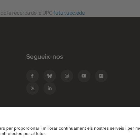
 de la recerca de la UPC
futur.upc.edu
Segueix-nos