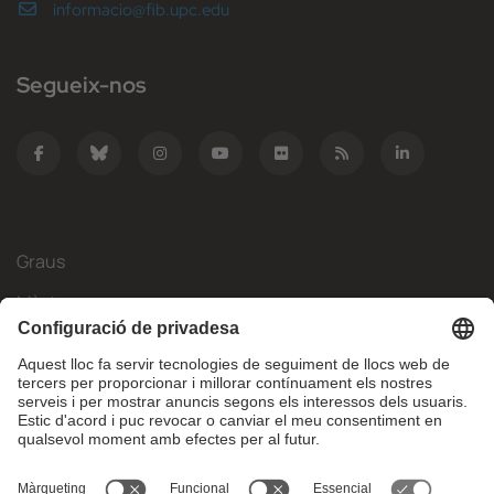
informacio@fib.upc.edu
Segueix-nos
Graus
Màsters
Mobilitat Internacional
Recerca
Empresa
La FIB