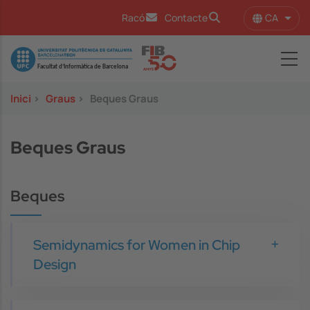
Vés al contingut
CA
Racó
Contacte
Llist
Image
Inici
>
Graus
>
Beques Graus
Beques Graus
Beques
Semidynamics for Women in Chip
Design