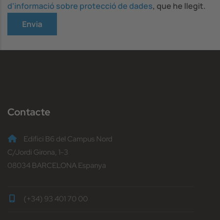
d'informació sobre protecció de dades
, que he llegit.
Contacte
Edifici B6 del Campus Nord
C/Jordi Girona, 1-3
08034 BARCELONA Espanya
(+34) 93 401 70 00