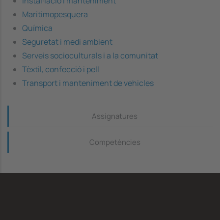
Instal·lació i manteniment
Maritimopesquera
Química
Seguretat i medi ambient
Serveis socioculturals i a la comunitat
Tèxtil, confecció i pell
Transport i manteniment de vehicles
Continguts_dreta
Assignatures
Competències