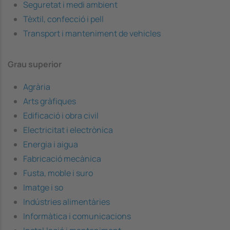
Seguretat i medi ambient
Tèxtil, confecció i pell
Transport i manteniment de vehicles
Grau superior
Agrària
Arts gràfiques
Edificació i obra civil
Electricitat i electrònica
Energia i aigua
Fabricació mecànica
Fusta, moble i suro
Imatge i so
Indústries alimentàries
Informàtica i comunicacions