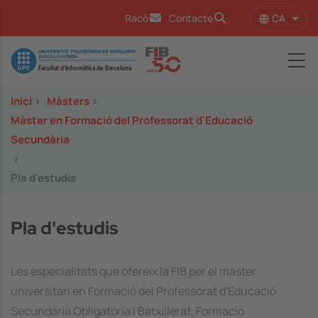
Vés al contingut
CA
Racó
Contacte
Llist
Image
Inici
>
Màsters
>
Màster en Formació del Professorat d'Educació
Secundària
>
Pla d'estudis
Pla d'estudis
Les especialitats que ofereix la FIB per el màster
universitari en Formació del Professorat d'Educació
Secundària Obligatòria i Batxillerat, Formació