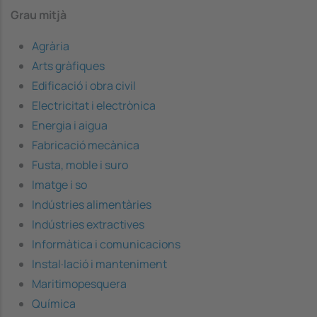
Grau mitjà
Agrària
Arts gràfiques
Edificació i obra civil
Electricitat i electrònica
Energia i aigua
Fabricació mecànica
Fusta, moble i suro
Imatge i so
Indústries alimentàries
Indústries extractives
Informàtica i comunicacions
Instal·lació i manteniment
Maritimopesquera
Química