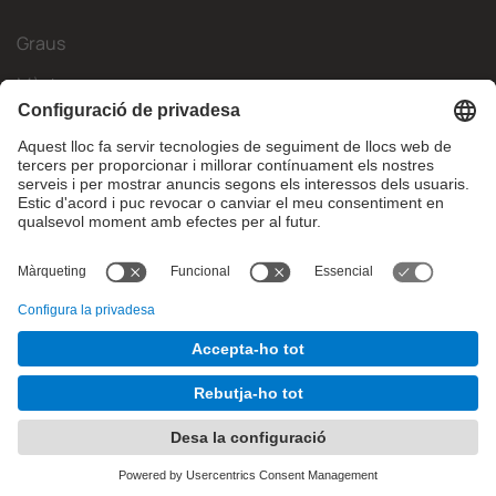
Graus
Màsters
Mobilitat Internacional
Recerca
Empresa
La FIB
Què necessites?
© Facultat d'Informàtica de Barcelona - Universitat Politècnica
de Catalunya - BarcelonaTech
Contacte
Avís legal
Configuració de privadesa