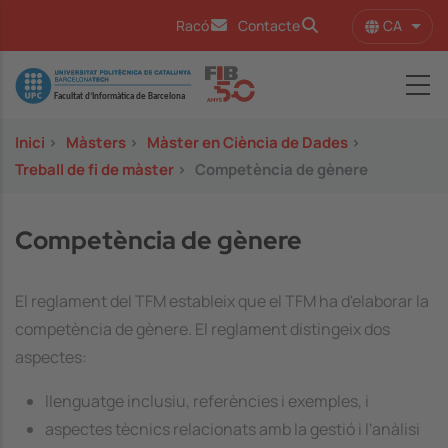
Vés al contingut
CA
Racó
Contacte
Llist
Image
Inici
>
Màsters
>
Màster en Ciència de Dades
>
Treball de fi de màster
>
Competència de gènere
Competència de gènere
El reglament del TFM estableix que el TFM ha d'elaborar la
competència de gènere. El reglament distingeix dos
aspectes:
llenguatge inclusiu, referències i exemples, i
aspectes tècnics relacionats amb la gestió i l'anàlisi