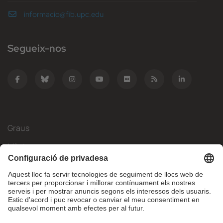
informacio@fib.upc.edu
Segueix-nos
Graus
Màsters
Mobilitat Internacional
Recerca
Empresa
La FIB