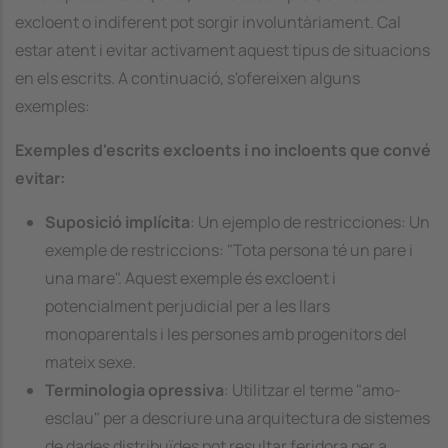
excloent o indiferent pot sorgir involuntàriament. Cal
estar atent i evitar activament aquest tipus de situacions
en els escrits. A continuació, s'ofereixen alguns
exemples:
Exemples d'escrits excloents i no incloents que convé
evitar:
Suposició implícita
: Un ejemplo de restricciones: Un
exemple de restriccions: "Tota persona té un pare i
una mare". Aquest exemple és excloent i
potencialment perjudicial per a les llars
monoparentals i les persones amb progenitors del
mateix sexe.
Terminologia opressiva
: Utilitzar el terme "amo-
esclau" per a descriure una arquitectura de sistemes
de dades distribuïdes pot resultar feridora per a