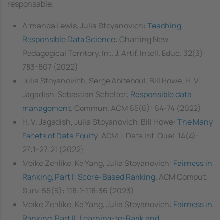
responsable.
Armanda Lewis, Julia Stoyanovich:
Teaching
Responsible Data Science
: Charting New
Pedagogical Territory. Int. J. Artif. Intell. Educ. 32(3):
783-807 (2022)
Julia Stoyanovich, Serge Abiteboul, Bill Howe, H. V.
Jagadish, Sebastian Schelter:
Responsible data
management
. Commun. ACM 65(6): 64-74 (2022)
H. V. Jagadish, Julia Stoyanovich, Bill Howe:
The Many
Facets of Data Equity
. ACM J. Data Inf. Qual. 14(4):
27:1-27:21 (2022)
Meike Zehlike, Ke Yang, Julia Stoyanovich:
Fairness in
Ranking, Part I: Score-Based Ranking
. ACM Comput.
Surv. 55(6): 118:1-118:36 (2023)
Meike Zehlike, Ke Yang, Julia Stoyanovich:
Fairness in
Ranking, Part II: Learning-to-Rank and