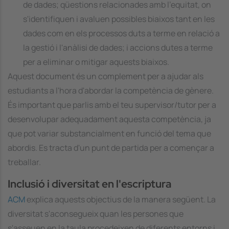
de dades; qüestions relacionades amb l'equitat, on
s'identifiquen i avaluen possibles biaixos tant en les
dades com en els processos duts a terme en relació a
la gestió i l'anàlisi de dades; i accions dutes a terme
per a eliminar o mitigar aquests biaixos.
Aquest document és un complement per a ajudar als
estudiants a l'hora d'abordar la competència de gènere.
És important que parlis amb el teu supervisor/tutor per a
desenvolupar adequadament aquesta competència, ja
que pot variar substancialment en funció del tema que
abordis. Es tracta d'un punt de partida per a començar a
treballar.
Inclusió i diversitat en l'escriptura
ACM
explica aquests objectius de la manera següent. La
diversitat s'aconsegueix quan les persones que
s'asseuen en la taula procedeixen de diferents entorns i