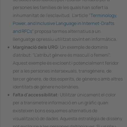
persones les famílies de les quals han sofert la
inhumanitat de l'esclavitud. L'article "
Terminology,
Power, and Inclusive Language in Internet-Drafts
and RFCs
" proposa termes alternatius a un
llenguatge opressiu utilitzat sovint en informàtica.
Marginació dels URG
: Un exemple de dominis
d'atribut: "L'atribut gènere és masculí o femení".
Aquest exemple és excloent i potencialment feridor
per a les persones intersexuals, transgènere, de
tercer gènere, de dos esperits, de gènere o amb altres
identitats de gènere no binàries.
Falta d'accessibilitat
: Utilitzar únicament el color
per a transmetre informació en un gràfic quan
existeixen bons esquemes alternatius de
visualització de dades. Aquesta estratègia de disseny
pot excloure a les persones daltòniques. Si us plau,