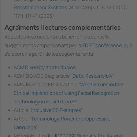
Recommender Systems
. ACM Comput. Surv. 55(6):
117:1-117:41 (2023)
Agraïments i lectures complementàries
Aquestes instruccions es basen en els consells i
suggeriments proporcionats per la
EDBT conference
, que
s'elaboren a partir de les següents fonts:
ACM Diversity and Inclusion
ACM SIGMOD Blog article "
Data, Responsibly
"
AMA Journal of Ethics article "
What Are Important
Ethical Implications of Using Facial Recognition
Technology in Health Care?
"
Article "
Inclusive CS Examples
"
Article "
Terminology, Power and Oppressive
Language
"
Materials útils de
UCSD CSE Diversity, Equity, and