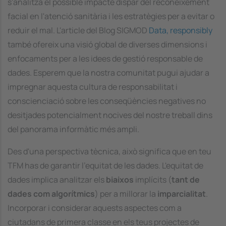
s'analitza el possible impacte dispar del reconeixement
facial en l'atenció sanitària i les estratègies per a evitar o
reduir el mal. L'article del Blog SIGMOD
Data, responsibly
també ofereix una visió global de diverses dimensions i
enfocaments per a les idees de gestió responsable de
dades. Esperem que la nostra comunitat pugui ajudar a
impregnar aquesta cultura de responsabilitat i
conscienciació sobre les conseqüències negatives no
desitjades potencialment nocives del nostre treball dins
del panorama informàtic més ampli.
Des d'una perspectiva tècnica, això significa que en teu
TFM has de garantir l'equitat de les dades. L'equitat de
dades implica analitzar els
biaixos
implícits (
tant de
dades com algorítmics
) per a millorar la
imparcialitat
.
Incorporar i considerar aquests aspectes com a
ciutadans de primera classe en els teus projectes de