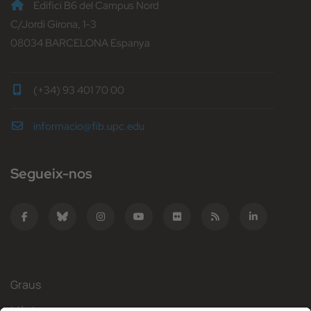
Edifici B6 del Campus Nord
C/Jordi Girona, 1-3
08034 BARCELONA Espanya
(+34) 93 401 70 00
informacio@fib.upc.edu
Segueix-nos
Graus
Màsters