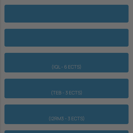
Cursar assignatures d'altres especialitats de MIRI
Cursar assignatures d'altres màsters de la UPC
Introducció a la lingüística quantitativa
(IQL - 6 ECTS)
Tècniques i Eines Bioinformàtiques
(TEB - 3 ECTS)
Introducció a la recerca
(I2RM3 - 3 ECTS)