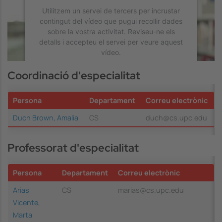
Utilitzem un servei de tercers per incrustar
contingut del vídeo que pugui recollir dades
sobre la vostra activitat. Reviseu-ne els
detalls i accepteu el servei per veure aquest
vídeo.
Coordinació d'especialitat
Més Informació
Persona
Departament
Correu electrònic
Accepta
Duch Brown, Amalia
CS
duch@cs.upc.edu
powered by
Usercentrics Consent
Management Platform
Professorat d'especialitat
Persona
Departament
Correu electrònic
Arias
CS
marias@cs.upc.edu
Vicente,
Marta