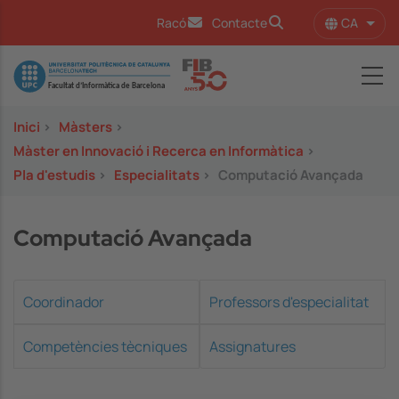
Vés al contingut
CA
Racó
Contacte
Llist
Image
Inici
>
Màsters
>
Màster en Innovació i Recerca en Informàtica
>
Pla d'estudis
>
Especialitats
>
Computació Avançada
Computació Avançada
Coordinador
Professors d'especialitat
Competències tècniques
Assignatures