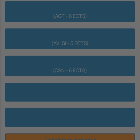
Teoria de Jocs Algorísmica
(AGT - 6 ECTS)
Algorismes per a VLSI
(AVLSI - 6 ECTS)
Xarxes Socials i Complexes
(CSN - 6 ECTS)
Optativa
Optativa