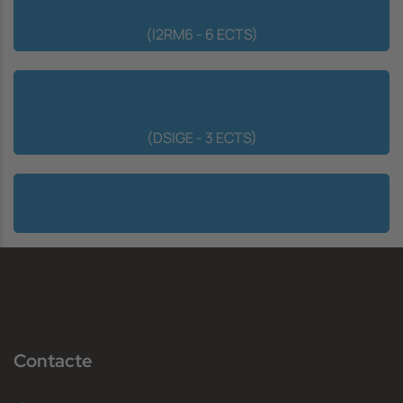
Introducció a la recerca
(I2RM6 - 6 ECTS)
Desenvolupament de Software per a la Informació
Geogràfica i Espacial
(DSIGE - 3 ECTS)
Reconeixement de crèdits per "Pràctiques Externes" o
"Experiència Laboral i Professional"
Contacte