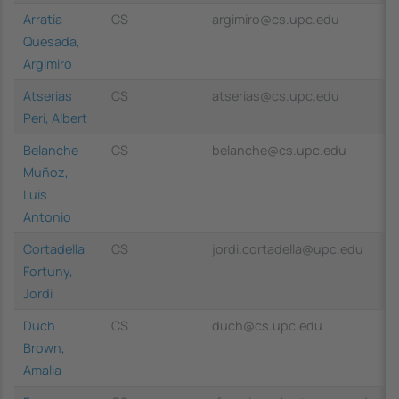
Arratia
CS
argimiro@cs.upc.edu
Quesada,
Argimiro
Atserias
CS
atserias@cs.upc.edu
Peri, Albert
Belanche
CS
belanche@cs.upc.edu
Muñoz,
Luis
Antonio
Cortadella
CS
jordi.cortadella@upc.edu
Fortuny,
Jordi
Duch
CS
duch@cs.upc.edu
Brown,
Amalia