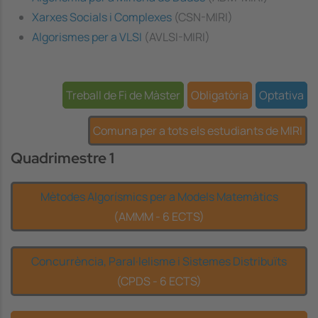
Xarxes Socials i Complexes
(CSN-MIRI)
Algorismes per a VLSI
(AVLSI-MIRI)
Treball de Fi de Màster
Obligatòria
Optativa
Comuna per a tots els estudiants de MIRI
Quadrimestre 1
Mètodes Algorísmics per a Models Matemàtics
(AMMM - 6 ECTS)
Concurrència, Paral·lelisme i Sistemes Distribuïts
(CPDS - 6 ECTS)