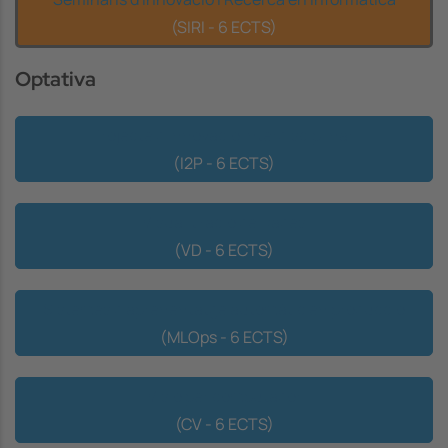
(SIRI - 6 ECTS)
Optativa
Projecte d'Innovació Interdisciplinari
(I2P - 6 ECTS)
Visualització de Dades
(VD - 6 ECTS)
Sistemes d'aprenentatge automàtic en producció
(MLOps - 6 ECTS)
Visió per computador
(CV - 6 ECTS)