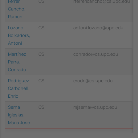
Ferrer
CS
rferrericancho@cs.upc.edu
Cancho,
Ramon
Lozano
CS
antoni.lozano@upc.edu
Boixadors,
Antoni
Martínez
CS
conrado@cs.upc.edu
Parra,
Conrado
Rodriguez
CS
erodri@cs.upc.edu
Carbonell,
Enric
Serna
CS
mjserna@cs.upc.edu
Iglesias,
Maria Jose