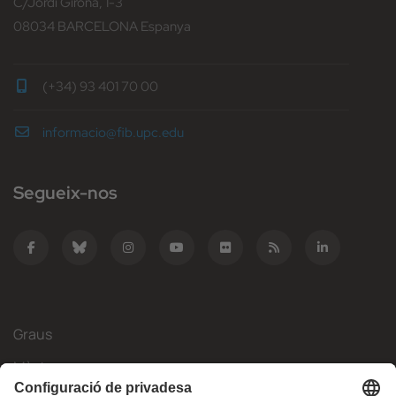
C/Jordi Girona, 1-3
08034 BARCELONA Espanya
(+34) 93 401 70 00
informacio@fib.upc.edu
Segueix-nos
Graus
Màsters