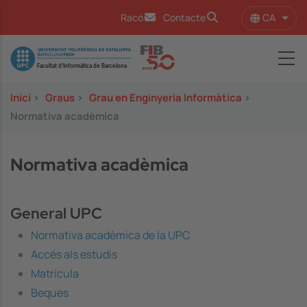
Vés al contingut
CA
Racó
Contacte
Llist
Image
Inici
>
Graus
>
Grau en Enginyeria Informàtica
>
Normativa acadèmica
Normativa acadèmica
General UPC
Normativa acadèmica de la UPC
Accés als estudis
Matrícula
Beques