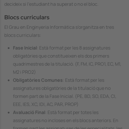
decideix si l’estudiant ha superat o no el bloc.
Blocs curriculars
El Grau en Enginyeria Informàtica s'organitza en tres
blocs curriculars:
Fase Inicial
: Està format per les 8 assignatures
obligatòries que constitueixen els dos primers
quadrimestres de la titulació. (F, FM, IC, PRO1, EC, M1,
M2 i PRO2)
Obligatòries Comunes
: Està format per les
assignatures obligatòries de la titulació que no
formen part de la Fase Inicial. (PE, BD, SO, EDA, CI,
EEE, IES, XC, IDI, AC, PAR, PROP)
Avaluació Final
: Està format per totes les
assignatures no incloses en els blocs anteriors. En
formen part les assignatures de les especialitats, les