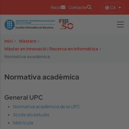
Vés al contingut
CA
Racó
Contacte
Llist
Image
Inici
>
Màsters
>
Màster en Innovació i Recerca en Informàtica
>
Normativa acadèmica
Normativa acadèmica
General UPC
Normativa acadèmica de la UPC
Accés als estudis
Matrícula