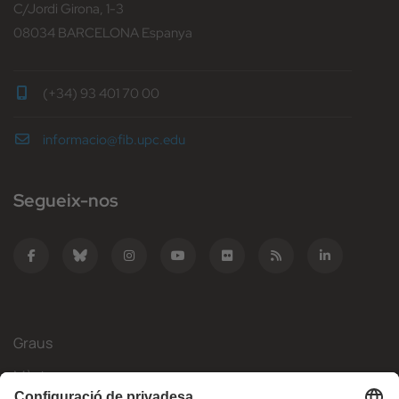
C/Jordi Girona, 1-3
08034 BARCELONA Espanya
(+34) 93 401 70 00
informacio@fib.upc.edu
Segueix-nos
Graus
Màsters