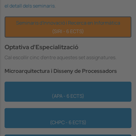
el detall dels seminaris
.
Seminaris d'Innovació i Recerca en Informàtica
(SIRI - 6 ECTS)
Optativa d'Especialització
Cal escollir cinc d'entre aquestes set assignatures.
Microarquitectura i Disseny de Processadors
Arquitectura Avançada del Processador
(APA - 6 ECTS)
Compiladors per Computadors d'Altes Prestacions
(CHPC - 6 ECTS)