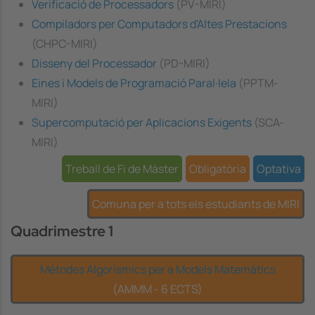
Verificació de Processadors
(PV-MIRI)
Compiladors per Computadors d'Altes Prestacions
(CHPC-MIRI)
Disseny del Processador
(PD-MIRI)
Eines i Models de Programació Paral·lela
(PPTM-
MIRI)
Supercomputació per Aplicacions Exigents
(SCA-
MIRI)
Treball de Fi de Màster
Obligatòria
Optativa
Comuna per a tots els estudiants de MIRI
Quadrimestre 1
Mètodes Algorísmics per a Models Matemàtics
(AMMM - 6 ECTS)