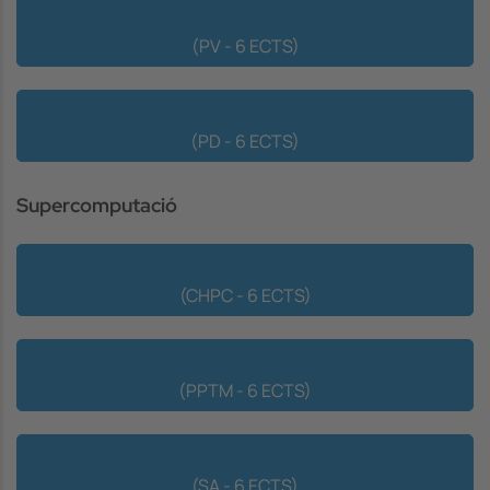
Verificació de Processadors
(PV - 6 ECTS)
Disseny del Processador
(PD - 6 ECTS)
Supercomputació
Compiladors per Computadors d'Altes Prestacions
(CHPC - 6 ECTS)
Eines i Models de Programació Paral·lela
(PPTM - 6 ECTS)
Arquitectura de Supercomputadors
(SA - 6 ECTS)