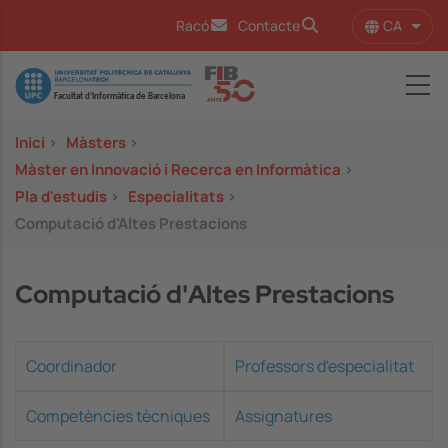
Vés al contingut
CA
Racó
Contacte
Llist
Image
Inici
>
Màsters
>
Màster en Innovació i Recerca en Informàtica
>
Pla d'estudis
>
Especialitats
>
Computació d'Altes Prestacions
Computació d'Altes Prestacions
Coordinador
Professors d'especialitat
Competències tècniques
Assignatures