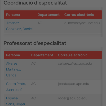
Coordinació d'especialitat
Més Informació
Persona
Departament
Correu electrònic
Accepta
Jimenez
AC
djimenez@ac.upc.edu
powered by
Usercentrics Consent
Gonzalez, Daniel
Management Platform
Professorat d'especialitat
Persona
Departament
Correu electrònic
Alvarez
AC
calvarez@ac.upc.edu
Martinez,
Carlos
Costa Prats,
AC
jcosta@ac.upc.edu
Juan José
Espasa
AC
roger@ac.upc.edu
Sans, Roger