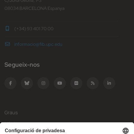
C/Jordi Girona, 1-3
08034 BARCELONA Espanya
(+34) 93 401 70 00
informacio@fib.upc.edu
Segueix-nos
Graus
Màsters