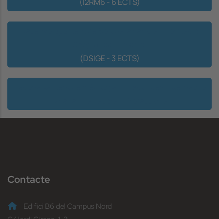
(I2RM6 - 6 ECTS)
Desenvolupament de Software per a la Informació
Geogràfica i Espacial
(DSIGE - 3 ECTS)
Reconeixement de crèdits per "Pràctiques Externes" o
"Experiència Laboral i Professional"
Contacte
Edifici B6 del Campus Nord