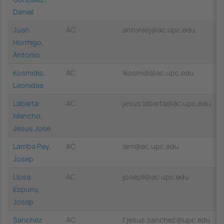
Daniel
Juan
AC
antonioj@ac.upc.edu
Hormigo,
Antonio
Kosmidis,
AC
lkosmidi@ac.upc.edu
Leonidas
Labarta
AC
jesus.labarta@ac.upc.edu
Mancho,
Jesus Jose
Larriba Pey,
AC
larri@ac.upc.edu
Josep
Llosa
AC
josepll@ac.upc.edu
Espuny,
Josep
Sanchez
AC
f.jesus.sanchez@upc.edu