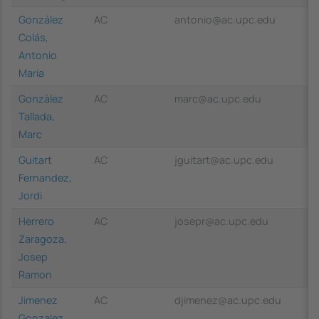
González
AC
antonio@ac.upc.edu
Colás,
Antonio
Maria
Gonzàlez
AC
marc@ac.upc.edu
Tallada,
Marc
Guitart
AC
jguitart@ac.upc.edu
Fernandez,
Jordi
Herrero
AC
josepr@ac.upc.edu
Zaragoza,
Josep
Ramon
Jimenez
AC
djimenez@ac.upc.edu
Gonzalez,