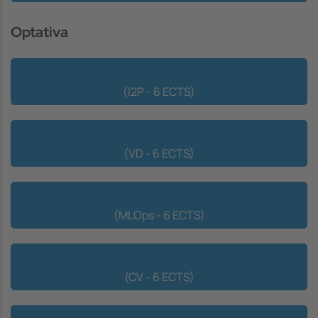
Optativa
Projecte d'Innovació Interdisciplinari
(I2P - 6 ECTS)
Visualització de Dades
(VD - 6 ECTS)
Sistemes d'aprenentatge automàtic en producció
(MLOps - 6 ECTS)
Visió per computador
(CV - 6 ECTS)