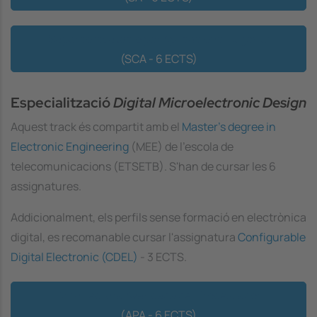
Supercomputació per Aplicacions Exigents
(SCA - 6 ECTS)
Especialització
Digital Microelectronic Design
Aquest
track
és compartit amb el
Master's degree in
Electronic Engineering
(MEE) de l'escola de
telecomunicacions (ETSETB). S'han de cursar les 6
assignatures.
Addicionalment, els perfils sense formació en electrònica
digital, es recomanable cursar l'assignatura
Configurable
Digital Electronic (CDEL)
- 3 ECTS.
Arquitectura Avançada del Processador
(APA - 6 ECTS)