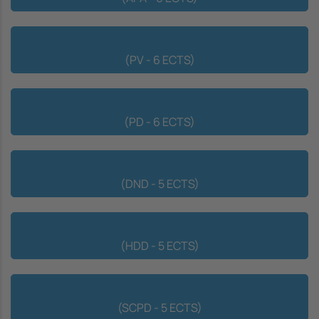
Verificació de Processadors
(PV - 6 ECTS)
Disseny del Processador
(PD - 6 ECTS)
Digital Nanoelectronic Design
(DND - 5 ECTS)
High-Level Digital Design
(HDD - 5 ECTS)
System on Chip Physical Design
(SCPD - 5 ECTS)