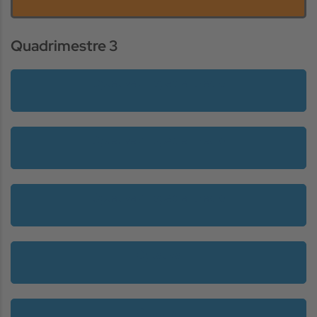
Quadrimestre 3
Optativa d'Especialització
Optativa d'Especialització
Optativa d'Especialització
Optativa
Optativa