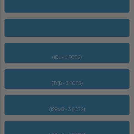
Cursar assignatures d'altres especialitats de MIRI
Cursar assignatures d'altres màsters de la UPC
Introducció a la lingüística quantitativa
(IQL - 6 ECTS)
Tècniques i Eines Bioinformàtiques
(TEB - 3 ECTS)
Introducció a la recerca
(I2RM3 - 3 ECTS)
Introducció a la recerca