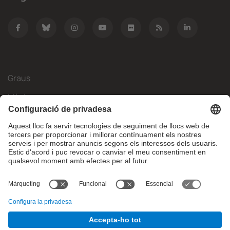
Graus
Màsters
Mobilitat Internacional
Recerca
Empresa
La FIB
Què necessites?