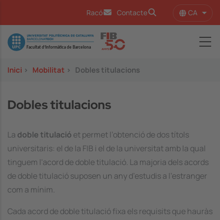
Vés al contingut
CA
Racó
Contacte
Llist
Image
Inici
>
Mobilitat
>
Dobles titulacions
Dobles titulacions
La
doble titulació
et permet l’obtenció de dos títols
universitaris: el de la FIB i el de la universitat amb la qual
tinguem l'acord de doble titulació. La majoria dels acords
de doble titulació suposen un any d’estudis a l’estranger
com a mínim.
Cada acord de doble titulació fixa els requisits que hauràs