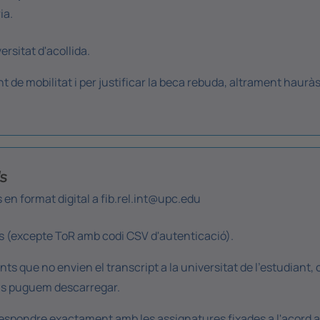
ia.
ersitat d'acollida.
t de mobilitat i per justificar la beca rebuda, altrament hauràs 
ds
es en format digital a fib.rel.int@upc.edu
s (excepte ToR amb codi CSV d'autenticació).
ts que no envien el transcript a la universitat de l'estudiant, 
 els puguem descarregar.
respondre exactament amb les assignatures fixades a l'acord 