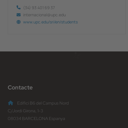
(34) 93 401 69 37
internacional@upc.edu
www.upc.edu/sri/en/students
Contacte
Edifici B6 del Campus Nord
C/Jordi Girona, 1-3
08034 BARCELONA Espanya