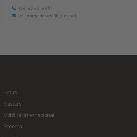
(34) 93 401 69 61
vd.internacionals.fib@upc.edu
Graus
Màsters
Mobilitat Internacional
Recerca