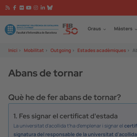
Vés al contingut
Continguts
Image
Graus
Màsters
Inici
>
Mobilitat
>
Outgoing
>
Estades acadèmiques
>
A
Abans de tornar
Què he de fer abans de tornar?
1. Fes signar el certificat d'estada
La universitat d'acollida t'ha d'emplenar i signar el
certi
signatura del responsable de la universitat d'acollida 