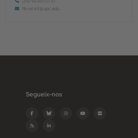
(34) 93 401 07 37
fib.rel.int@upc.edu
Segueix-nos