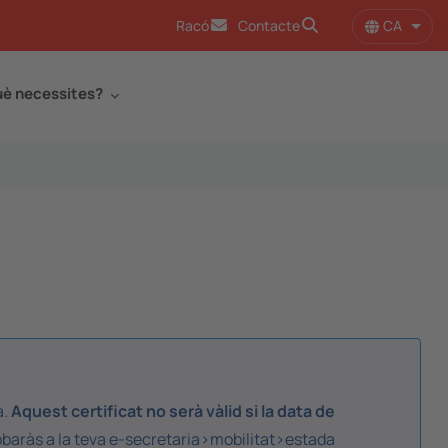
CA
Racó
Contacte
Llist
è necessites?
a.
Aquest certificat no serà vàlid si la data de
obaràs a la teva e-secretaria>mobilitat>estada