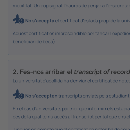
mobilitat. Un cop signat l'hauràs de penjar a l'e-secretar
No s'accepta
el certificat d'estada propi de la univ
Aquest certificat és imprescindible per tancar l'expedien
beneficiari de beca).
2. Fes-nos arribar el
transcript of recor
La universitat d'acollida ha d'enviar el certificat de not
No s'accepten
transcripts
enviats pels estudiant
En el cas d'universitats partner que informin els estudian
des de la qual teniu accés al transcript per tal que ens
Tingues en compte que el certificat de notes ha de cor