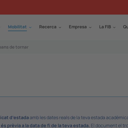
Mobilitat
Recerca
Empresa
La FIB
Qu
bans de tornar
ficat d’estada
amb les dates reals de la teva estada acadèmic
és prèvia a la data de fi de la teva estada.
El document el tr