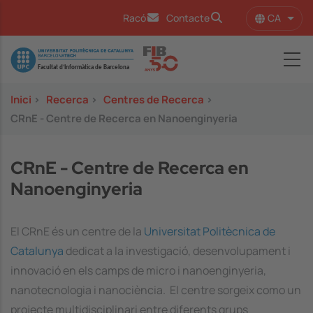
Vés al contingut
CA
Racó
Contacte
Llist
Image
Inici
>
Recerca
>
Centres de Recerca
>
CRnE - Centre de Recerca en Nanoenginyeria
CRnE - Centre de Recerca en
Nanoenginyeria
El CRnE és un centre de la
Universitat Politècnica de
Catalunya
dedicat a la investigació, desenvolupament i
innovació en els camps de micro i nanoenginyeria,
nanotecnologia i nanociència. El centre sorgeix como un
projecte multidisciplinari entre diferents grups