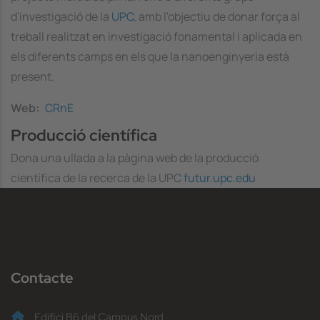
d'investigació de la
UPC
, amb l'objectiu de donar força al
treball realitzat en investigació fonamental i aplicada en
els diferents camps en els que la nanoenginyeria està
present.
Web
CRnE
Producció científica
Dona una ullada a la pàgina web de la producció
científica de la recerca de la UPC
futur.upc.edu
Contacte
Edifici B6 del Campus Nord