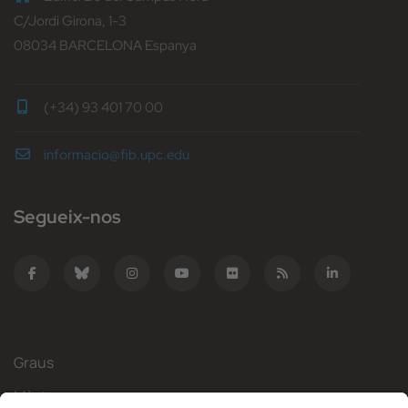
C/Jordi Girona, 1-3
08034 BARCELONA Espanya
(+34) 93 401 70 00
informacio@fib.upc.edu
Segueix-nos
Graus
Màsters