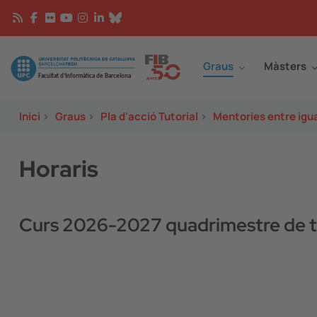
Vés al contingut
Continguts
Image
Graus
Màsters
Inici
>
Graus
>
Pla d'acció Tutorial
>
Mentories entre igu
Horaris
Curs 2026-2027 quadrimestre de t