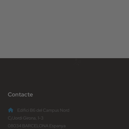
Contacte
Edifici B6 del Campus Nord
C/Jordi Girona, 1-3
08034 BARCELONA Espanya