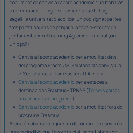
document de canvis a l'acord acadèmic que trobaràs
a continuació, el signes i demanes que te'l signi i
segelli la universitat d'acollida. Un cop signat per les
tres parts l'hauràs de penjar a la teva e-secretaria
juntament amb el Learning Agreement inicial (un
únic pdf).
Canvis a l'acord acadèmic per a mobilitat dins
del programa Erasmus+. Emplena els canvis a la
e-Secretaria, tal com vas fer el LA inicial.
Canvis a l'acord acadèmic
per a estades a
destinacions Erasmus+ TPNAP (
Tercers països
no associats al programa
)
Canvis a l'acord acadèmic
per a mobilitat fora del
programa Erasmus+
Atenció!: abans de signar un document de canvis és
imprescindible que l'acord inicial, pactat abans de