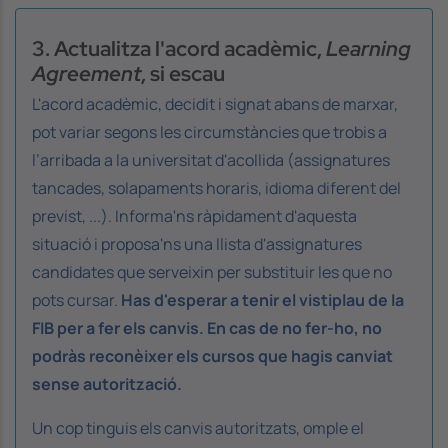
3. Actualitza l'acord acadèmic,
Learning
Agreement
, si escau
L'acord acadèmic, decidit i signat abans de marxar,
pot variar segons les circumstàncies que trobis a
l’arribada a la universitat d'acollida (assignatures
tancades, solapaments horaris, idioma diferent del
previst, ...). Informa'ns ràpidament d'aquesta
situació i proposa'ns una llista d'assignatures
candidates que serveixin per substituir les que no
pots cursar.
Has d'esperar a tenir el vistiplau de la
FIB per a fer els canvis. En cas de no fer-ho, no
podràs reconèixer els cursos que hagis canviat
sense autorització.
Un cop tinguis els canvis autoritzats, omple el