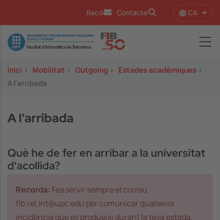
Vés al contingut
CA
Racó
Contacte
Llist
Image
Inici
>
Mobilitat
>
Outgoing
>
Estades acadèmiques
>
A l'arribada
A l'arribada
Què he de fer en arribar a la universitat
d'acollida?
Recorda:
Fes servir sempre el correu
fib.rel.int@upc.edu per comunicar qualsevol
incidència que es produeixi durant la teva estada.