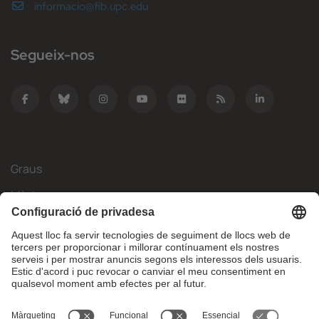
informacio@fib.upc.edu
Segueix-nos
Graus
Màsters
Mobilitat Internacional
Recerca
Empresa
La FIB