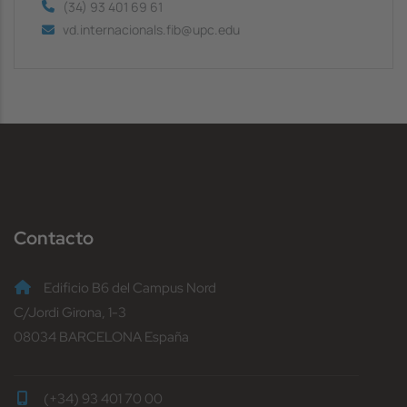
(34) 93 401 69 61
vd.internacionals.fib@upc.edu
Contacto
Edificio B6 del Campus Nord
C/Jordi Girona, 1-3
08034 BARCELONA España
(+34) 93 401 70 00