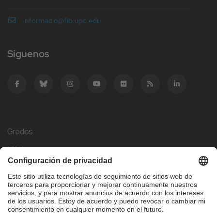
informacio@fib.upc.edu
Síguenos
Grados
Másteres
Movilidad Internacional
Investigación
Empresa