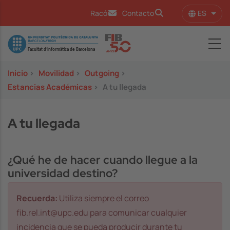
Pasar al contenido principal
ES
Racó
Contacto
Lista
Image
Inicio
>
Movilidad
>
Outgoing
>
Estancias Académicas
>
A tu llegada
A tu llegada
¿Qué he de hacer cuando llegue a la
universidad destino?
Recuerda:
Utiliza siempre el correo
fib.rel.int@upc.edu para comunicar cualquier
incidencia que se pueda producir durante tu