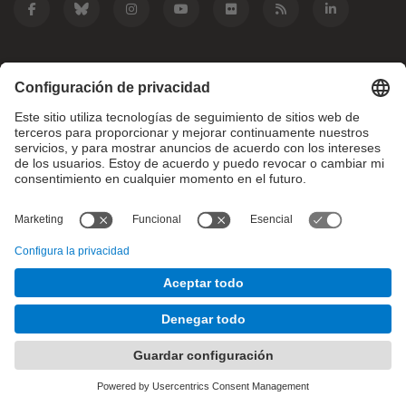
Grados
Másteres
Movilidad Internacional
Investigación
Empresa
La FIB
¿Qué necesitas?
© Facultat d'Informàtica de Barcelona - Universitat Politècnica
de Catalunya - BarcelonaTech