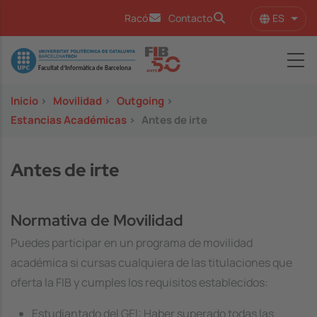
Pasar al contenido principal
ES
Racó
Contacto
Lista
Image
Inicio
>
Movilidad
>
Outgoing
>
Estancias Académicas
>
Antes de irte
Antes de irte
Normativa de Movilidad
Puedes participar en un programa de movilidad
académica si cursas cualquiera de las titulaciones que
oferta la FIB y cumples los requisitos establecidos:
Estudiantado del GEI: Haber superado todas las