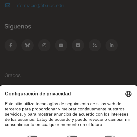
informacio@fib.upc.edu
Síguenos
Grados
Másteres
Movilidad Internacional
Investigación
Empresa
La FIB