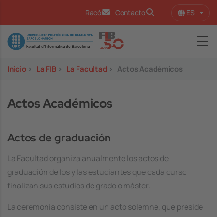
Pasar al contenido principal
ES
Racó
Contacto
Lista
Image
Inicio
>
La FIB
>
La Facultad
>
Actos Académicos
Actos Académicos
Actos de graduación
La Facultad organiza anualmente los actos de
graduación de los y las estudiantes que cada curso
finalizan sus estudios de grado o máster.
La ceremonia consiste en un acto solemne, que preside