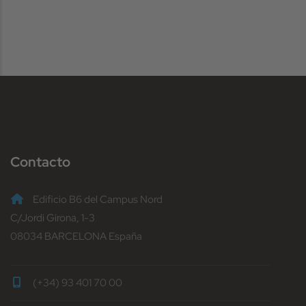
Contacto
Edificio B6 del Campus Nord
C/Jordi Girona, 1-3
08034 BARCELONA España
(+34) 93 401 70 00