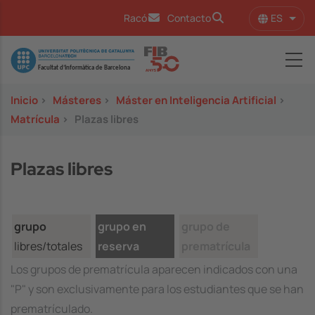
Pasar al contenido principal
ES
Racó
Contacto
Lista
Image
Inicio
>
Másteres
>
Máster en Inteligencia Artificial
>
Matrícula
>
Plazas libres
Plazas libres
grupo
grupo en
grupo de
libres/totales
reserva
prematrícula
Los grupos de prematrícula aparecen indicados con una
"P" y son exclusivamente para los estudiantes que se han
prematrículado.