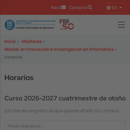
Pasar al contenido principal
ES
Racó
Contacto
Lista
Image
Inicio
>
Másteres
>
Máster en Innovación e Investigación en Informática
>
Horarios
Horarios
Curso 2026-2027 cuatrimestre de otoño
Escribe las asignaturas que quieres añadir a tu horario.