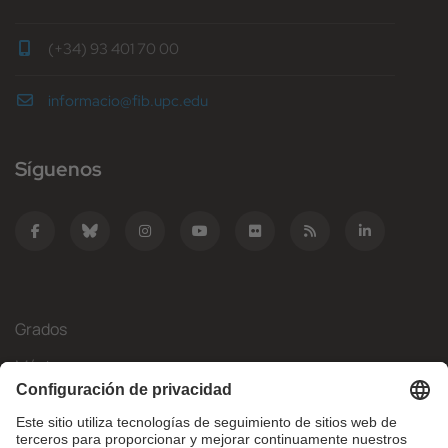
(+34) 93 401 70 00
informacio@fib.upc.edu
Síguenos
Grados
Másteres
Movilidad Internacional
Investigación