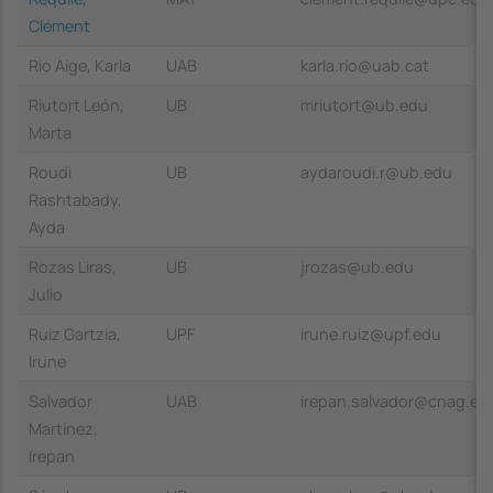
Clément
Rio Aige, Karla
UAB
karla.rio@uab.cat
Riutort León,
UB
mriutort@ub.edu
Marta
Roudi
UB
aydaroudi.r@ub.edu
Rashtabady,
Ayda
Rozas Liras,
UB
jrozas@ub.edu
Julio
Ruiz Gartzia,
UPF
irune.ruiz@upf.edu
Irune
Salvador
UAB
irepan.salvador@cnag.eu
Martínez,
Irepan