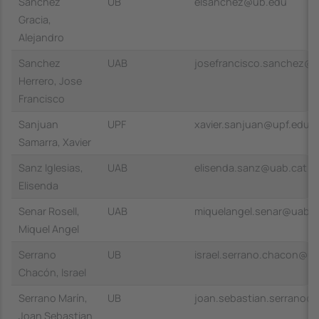
Sánchez
UB
elsanchez@ub.edu
Gracia,
Alejandro
Sanchez
UAB
josefrancisco.sanchez@u
Herrero, Jose
Francisco
Sanjuan
UPF
xavier.sanjuan@upf.edu
Samarra, Xavier
Sanz Iglesias,
UAB
elisenda.sanz@uab.cat
Elisenda
Senar Rosell,
UAB
miquelangel.senar@uab.c
Miquel Angel
Serrano
UB
israel.serrano.chacon@u
Chacón, Israel
Serrano Marín,
UB
joan.sebastian.serrano@
Joan Sebastian