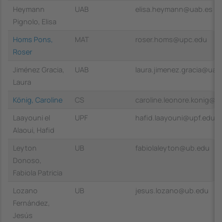
Heymann
UAB
elisa.heymann@uab.es
Pignolo, Elisa
Homs Pons,
MAT
roser.homs@upc.edu
Roser
Jiménez Gracia,
UAB
laura.jimenez.gracia@uab
Laura
König, Caroline
CS
caroline.leonore.konig@u
Laayouni el
UPF
hafid.laayouni@upf.edu
Alaoui, Hafid
Leyton
UB
fabiolaleyton@ub.edu
Donoso,
Fabiola Patricia
Lozano
UB
jesus.lozano@ub.edu
Fernández,
Jesús