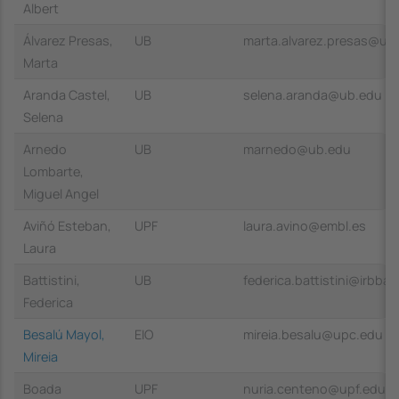
Albert
Álvarez Presas,
UB
marta.alvarez.presas@up
Marta
Aranda Castel,
UB
selena.aranda@ub.edu
Selena
Arnedo
UB
marnedo@ub.edu
Lombarte,
Miguel Angel
Aviñó Esteban,
UPF
laura.avino@embl.es
Laura
Battistini,
UB
federica.battistini@irbbar
Federica
Besalú Mayol,
EIO
mireia.besalu@upc.edu
Mireia
Boada
UPF
nuria.centeno@upf.edu