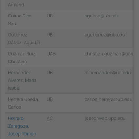
Armand
Guirao Rico,
UB
sguirao@ub.edu
Sara
Gutiérrez
UB
agutierrez@ub.edu
Gálvez, Agustín
Guzman Ruiz,
UAB
christian.guzman@uab.c
Christian
Hernández
UB
mihernandez@ub.edu
Alvarez, Maria
Isabel
Herrera Ubeda,
UB
carlos.herrera@ub.edu
Carlos
Herrero
AC
josepr@ac.upc.edu
Zaragoza,
Josep Ramon