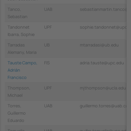
Tanco,
UAB
sebastianmartin.tanco@u
Sebastian
Tandonnet
UPF
sophie.tandonnet@upc.
Ibarra, Sophie
Tarradas
UB
mtarradasi@ub.edu
Alemany, Maria
Tauste Campo,
FIS
adria.tauste@upc.edu
Adrián
Francisco
Thompson,
UPF
mjthompson@ucla.edu
Michael
Torres,
UAB
guillermo.torres@uab.cat
Guillermo
Eduardo
Torruella
UAB
guifre.torruella@upc.edu