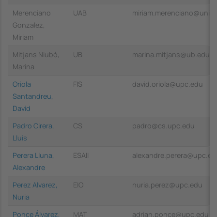
Merenciano
UAB
miriam.merenciano@univ-l
Gonzalez,
Miriam
Mitjans Niubó,
UB
marina.mitjans@ub.edu
Marina
Oriola
FIS
david.oriola@upc.edu
Santandreu,
David
Padro Cirera,
CS
padro@cs.upc.edu
Lluis
Perera Lluna,
ESAII
alexandre.perera@upc.ed
Alexandre
Perez Alvarez,
EIO
nuria.perez@upc.edu
Nuria
Ponce Álvarez,
MAT
adrian.ponce@upc.edu