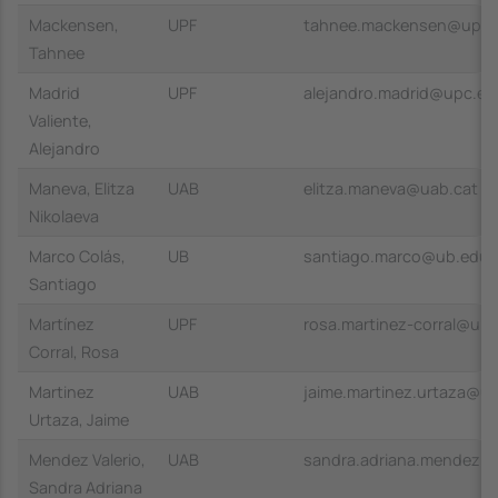
Mackensen,
UPF
tahnee.mackensen@upf.
Tahnee
Madrid
UPF
alejandro.madrid@upc.ed
Valiente,
Alejandro
Maneva, Elitza
UAB
elitza.maneva@uab.cat
Nikolaeva
Marco Colás,
UB
santiago.marco@ub.edu
Santiago
Martínez
UPF
rosa.martinez-corral@upf
Corral, Rosa
Martinez
UAB
jaime.martinez.urtaza@ua
Urtaza, Jaime
Mendez Valerio,
UAB
sandra.adriana.mendez@
Sandra Adriana