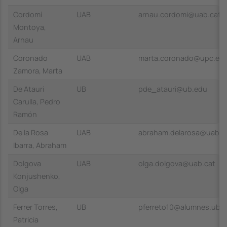
Cordomí
UAB
arnau.cordomi@uab.cat
Montoya,
Arnau
Coronado
UAB
marta.coronado@upc.ed
Zamora, Marta
De Atauri
UB
pde_atauri@ub.edu
Carulla, Pedro
Ramón
De la Rosa
UAB
abraham.delarosa@uab.c
Ibarra, Abraham
Dolgova
UAB
olga.dolgova@uab.cat
Konjushenko,
Olga
Ferrer Torres,
UB
pferreto10@alumnes.ub.
Patricia