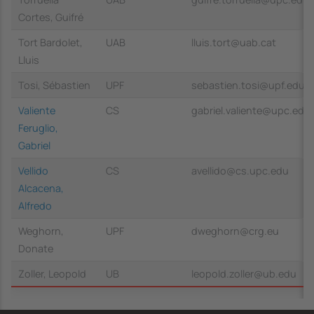
Cortes, Guifré
Tort Bardolet,
UAB
lluis.tort@uab.cat
Lluis
Tosi, Sébastien
UPF
sebastien.tosi@upf.edu
Valiente
CS
gabriel.valiente@upc.edu
Feruglio,
Gabriel
Vellido
CS
avellido@cs.upc.edu
Alcacena,
Alfredo
Weghorn,
UPF
dweghorn@crg.eu
Donate
Zoller, Leopold
UB
leopold.zoller@ub.edu