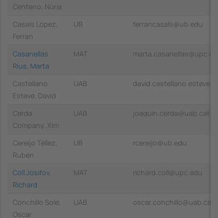
Centeno, Núria
Casals Lopez,
UB
ferrancasals@ub.edu
Ferran
Casanellas
MAT
marta.casanellas@upc.e
Rius, Marta
Castellano
UAB
david.castellano.esteve
Esteve, David
Cerda
UAB
joaquin.cerda@uab.cat
Company, Xim
Cereijo Téllez,
UB
rcereijo@ub.edu
Rubén
Coll Josifov,
MAT
richard.coll@upc.edu
Richard
Conchillo Sole,
UAB
oscar.conchillo@uab.cat
Oscar