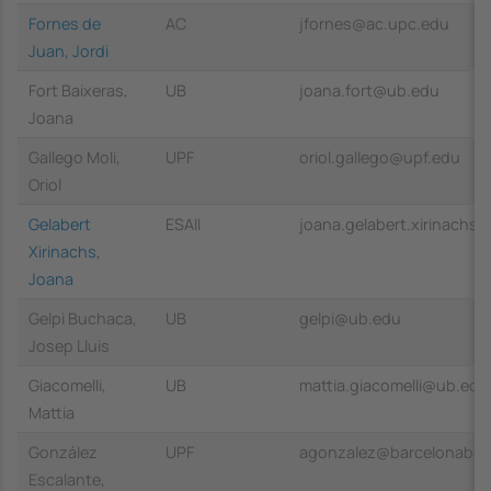
Fornes de
AC
jfornes@ac.upc.edu
Juan, Jordi
Fort Baixeras,
UB
joana.fort@ub.edu
Joana
Gallego Moli,
UPF
oriol.gallego@upf.edu
Oriol
Gelabert
ESAII
joana.gelabert.xirinachs
Xirinachs,
Joana
Gelpi Buchaca,
UB
gelpi@ub.edu
Josep Lluis
Giacomelli,
UB
mattia.giacomelli@ub.edu
Mattia
González
UPF
agonzalez@barcelonabet
Escalante,