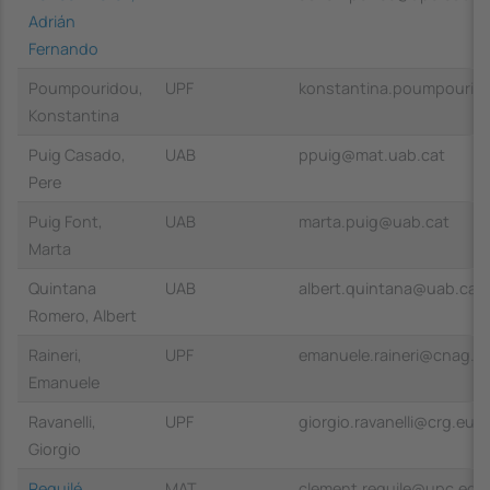
Adrián
Fernando
Poumpouridou,
UPF
konstantina.poumpourid
Konstantina
Puig Casado,
UAB
ppuig@mat.uab.cat
Pere
Puig Font,
UAB
marta.puig@uab.cat
Marta
Quintana
UAB
albert.quintana@uab.cat
Romero, Albert
Raineri,
UPF
emanuele.raineri@cnag.e
Emanuele
Ravanelli,
UPF
giorgio.ravanelli@crg.eu
Giorgio
Requilé,
MAT
clement.requile@upc.edu