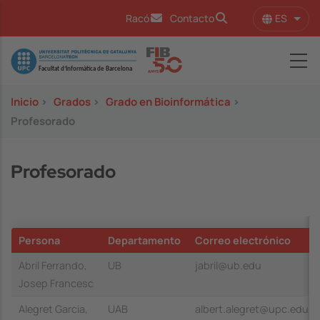
Pasar al contenido principal
ES
Racó
Contacto
Lista
Image
Inicio
>
Grados
>
Grado en Bioinformática
>
Profesorado
Profesorado
Persona
Departamento
Correo electrónico
Abril Ferrando,
UB
jabril@ub.edu
Josep Francesc
Alegret Garcia,
UAB
albert.alegret@upc.edu