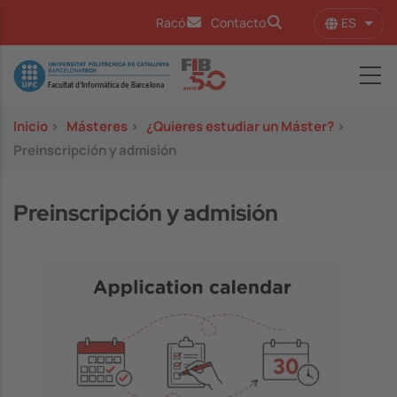
Pasar al contenido principal
ES
Racó
Contacto
Lista
Image
Inicio
>
Másteres
>
¿Quieres estudiar un Máster?
>
Preinscripción y admisión
Preinscripción y admisión