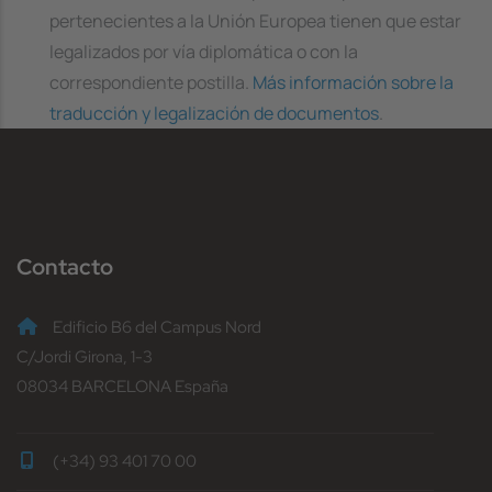
pertenecientes a la Unión Europea tienen que estar
legalizados por vía diplomática o con la
correspondiente postilla.
Más información sobre la
traducción y legalización de documentos
.
Contacto
Edificio B6 del Campus Nord
C/Jordi Girona, 1-3
08034 BARCELONA España
(+34) 93 401 70 00