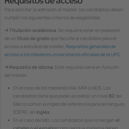
Requisitos de acceso
Para solicitar la admisión al máster, los candidatos deben
cumplir los siguientes criterios de elegibilidad:
Titulación académica
. Se requiere estar en posesión
de un
título de grado
que faculte al candidato para el
acceso a estudios de máster.
Requisitos generales de
acceso a los másteres universitarios oficiales de la UPC
.
Requisito de idioma
. Este requisito varia en función
del máster.
En el caso de los másteres MAI, MIRI o MDS. Los
candidatos tiene que poder acreditar un nivel
B2
del
Marco común europeo de referencia para las lenguas
(CEFR), en
inglés
.
En el caso del MEI. Los candidatos que no tengan
el
catalán o el español
como lengua materna deben