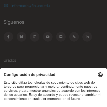
informacio@fib.upc.edu
Síguenos
Grados
Másteres
Movilidad Internacional
Investigación
Empresa
La FIB