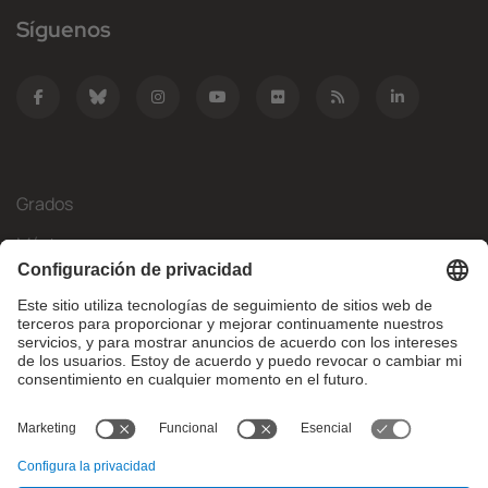
Síguenos
Grados
Másteres
Movilidad Internacional
Investigación
Empresa
La FIB
¿Qué necesitas?