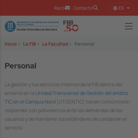
Pasar al contenido principal
ES
Racó
Contacto
Lista
Image
Inicio
>
La FIB
>
La Facultad
>
Personal
Personal
La gestión y los servicios internos de la FIB dentro del
entorno en la
Unidad Transversal de Gestión del ámbito
TIC en el Campus Nord
(UTGCNTIC) tienen como misión
responder con polivalencia ante las demandas de los
usuarios y de mantener los estándares de calidad en el
servicio.