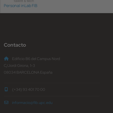
Personal inLab FIB
Contacto
Edificio B6 del Campus Nord
C/Jordi Girona, 1-3
08034 BARCELONA España
(+34) 93 401 70 00
informacio@fib.upc.edu