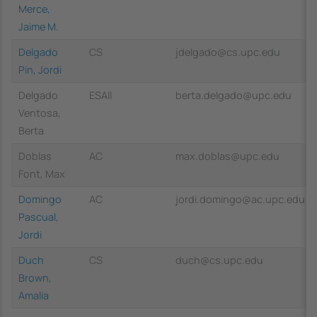
Merce,
Jaime M.
Delgado
CS
jdelgado@cs.upc.edu
Pin, Jordi
Delgado
ESAII
berta.delgado@upc.edu
Ventosa,
Berta
Doblas
AC
max.doblas@upc.edu
Font, Max
Domingo
AC
jordi.domingo@ac.upc.edu
Pascual,
Jordi
Duch
CS
duch@cs.upc.edu
Brown,
Amalia