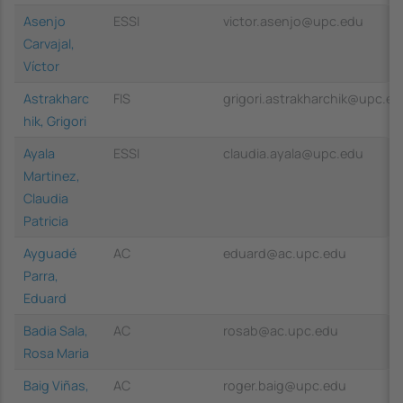
Asenjo
ESSI
victor.asenjo@upc.edu
Carvajal,
Víctor
Astrakharc
FIS
grigori.astrakharchik@upc.ed
hik, Grigori
Ayala
ESSI
claudia.ayala@upc.edu
Martinez,
Claudia
Patricia
Ayguadé
AC
eduard@ac.upc.edu
Parra,
Eduard
Badia Sala,
AC
rosab@ac.upc.edu
Rosa Maria
Baig Viñas,
AC
roger.baig@upc.edu