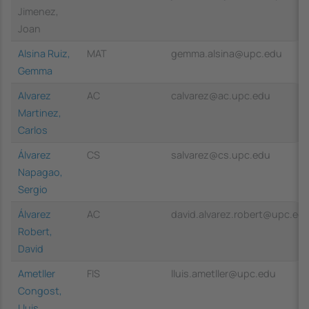
Jimenez,
Joan
Alsina Ruiz,
MAT
gemma.alsina@upc.edu
Gemma
Alvarez
AC
calvarez@ac.upc.edu
Martinez,
Carlos
Álvarez
CS
salvarez@cs.upc.edu
Napagao,
Sergio
Álvarez
AC
david.alvarez.robert@upc.ed
Robert,
David
Ametller
FIS
lluis.ametller@upc.edu
Congost,
Lluis