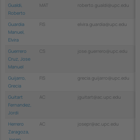
Gualdi,
MAT
roberto.gualdi@upc.edu
Roberto
Guardia
FIS
elvira.guardia@upc.edu
Manuel,
Elvira
Guerrero
CS
jose.guerrero@upc.edu
Cruz, Jose
Manuel
Guijarro,
FIS
grecia.guijarro@upc.edu
Grecia
Guitart
AC
jguitart@ac.upc.edu
Fernandez,
Jordi
Herrero
AC
josepr@ac.upc.edu
Zaragoza,
Josep