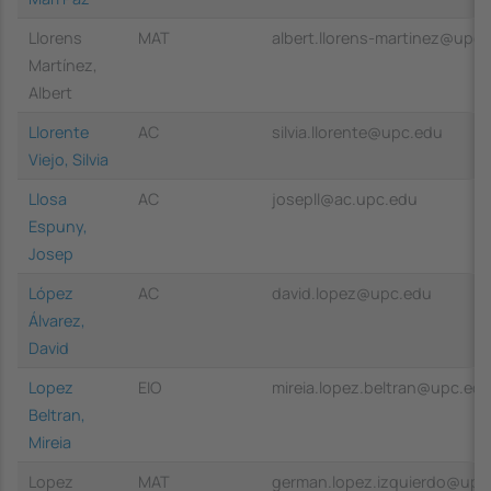
Llorens
MAT
albert.llorens-martinez@upc
Martínez,
Albert
Llorente
AC
silvia.llorente@upc.edu
Viejo, Silvia
Llosa
AC
josepll@ac.upc.edu
Espuny,
Josep
López
AC
david.lopez@upc.edu
Álvarez,
David
Lopez
EIO
mireia.lopez.beltran@upc.ed
Beltran,
Mireia
Lopez
MAT
german.lopez.izquierdo@upc