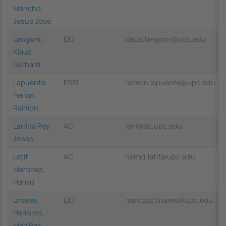
Mancho,
Jesus Jose
Langohr,
EIO
klaus.langohr@upc.edu
Klaus
Gerhard
Lapuente
ESSI
raimon.lapuente@upc.edu
Ferran,
Raimon
Larriba Pey,
AC
larri@ac.upc.edu
Josep
Latif
AC
hamid.latif@upc.edu
Martinez,
Hamid
Linares
EIO
mari.paz.linares@upc.edu
Herreros,
Mari Paz