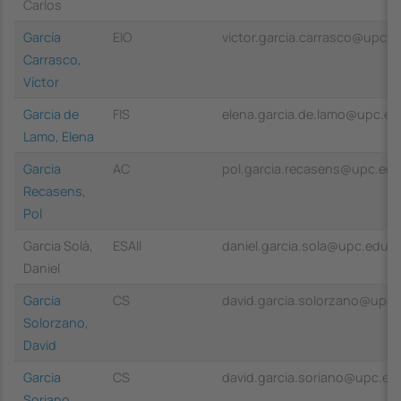
Carlos
García
EIO
victor.garcia.carrasco@upc.e
Carrasco,
Víctor
Garcia de
FIS
elena.garcia.de.lamo@upc.ed
Lamo, Elena
Garcia
AC
pol.garcia.recasens@upc.ed
Recasens,
Pol
Garcia Solà,
ESAII
daniel.garcia.sola@upc.edu
Daniel
Garcia
CS
david.garcia.solorzano@upc.
Solorzano,
David
Garcia
CS
david.garcia.soriano@upc.ed
Soriano,