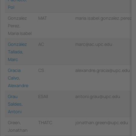
Pol
Gonzalez
MAT
maria.isabel.gonzalez.perez
Perez,
Maria Isabel
Gonzàlez
AC
marc@ac.upc.edu
Tallada,
Marc
Gracia
CS
alexandre.gracia@upc.edu
Calvo,
Alexandre
Grau
ESAII
antoni.grau@upc.edu
Saldes,
Antoni
Green,
THATC
jonathan.green@upc.edu
Jonathan