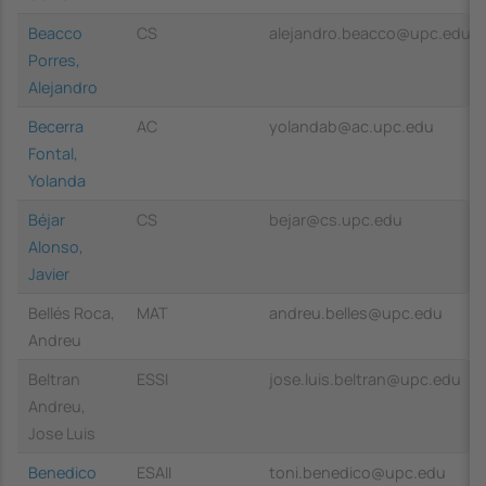
Beacco
CS
alejandro.beacco@upc.edu
Porres,
Alejandro
Becerra
AC
yolandab@ac.upc.edu
Fontal,
Yolanda
Béjar
CS
bejar@cs.upc.edu
Alonso,
Javier
Bellés Roca,
MAT
andreu.belles@upc.edu
Andreu
Beltran
ESSI
jose.luis.beltran@upc.edu
Andreu,
Jose Luis
Benedico
ESAII
toni.benedico@upc.edu