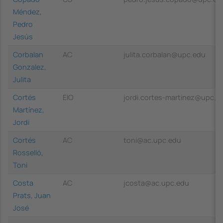
Méndez,
Pedro
Jesús
Corbalan
AC
julita.corbalan@upc.edu
Gonzalez,
Julita
Cortés
EIO
jordi.cortes-martinez@upc.e
Martínez,
Jordi
Cortés
AC
toni@ac.upc.edu
Rosselló,
Toni
Costa
AC
jcosta@ac.upc.edu
Prats, Juan
José