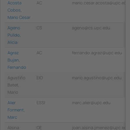
Acosta
AC
mario.cesar.acosta@upc.edu
Cobos,
Mario Cesar
Ageno
CS
ageno@cs.upc.edu
Pulido,
Alicia
Agraz
AC
fernando.agraz@upc.edu
Bujan,
Fernando
Agustiño
EIO
mario.agustino@upc.edu
Batet,
Mario
Alier
ESSI
marc.alier@upc.edu
Forment,
Marc
Alsina
OE
joan.alsina.jimenez@upc.edu