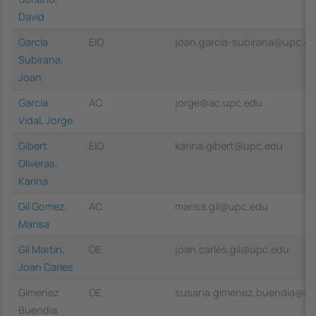
David
Garcia
EIO
joan.garcia-subirana@upc.e
Subirana,
Joan
García
AC
jorge@ac.upc.edu
Vidal, Jorge
Gibert
EIO
karina.gibert@upc.edu
Oliveras,
Karina
Gil Gomez,
AC
marisa.gil@upc.edu
Marisa
Gil Martin,
OE
joan.carles.gil@upc.edu
Joan Carles
Gimenez
OE
susana.gimenez.buendia@up
Buendia,