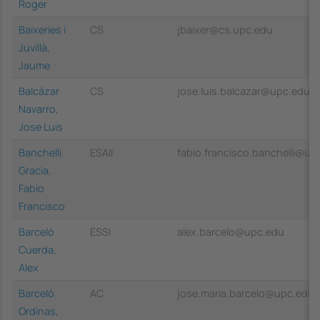
Roger
Baixeries i
CS
jbaixer@cs.upc.edu
Juvillà,
Jaume
Balcázar
CS
jose.luis.balcazar@upc.edu
Navarro,
Jose Luis
Banchelli
ESAII
fabio.francisco.banchelli@up
Gracia,
Fabio
Francisco
Barceló
ESSI
alex.barcelo@upc.edu
Cuerda,
Alex
Barceló
AC
jose.maria.barcelo@upc.edu
Ordinas,