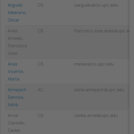
Argudo
CS
oargudo@cs.upc.edu
Medrano,
Oscar
Arias
CS
francisco.jose.arias@upc.ed
Arnedo,
Francisco
Jose
Arias
CS
marias@cs.upc.edu
Vicente,
Marta
Armejach
AC
adria.armejach@upc.edu
Sanosa,
Adrià
Arnal
CS
carles.arnal@upc.edu
Castello,
Carles