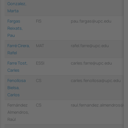
Gonzalez,
Marta
Fargas
FIS
pau.fargas@upc.edu
Reixats,
Pau
Farré Cirera,
MAT
rafel.farre@upc.edu
Rafel
Farre Tost,
ESSI
carles.farre@upc.edu
Carles
Fenollosa
CS
carles.fenollosa@upc.edu
Bielsa,
Carlos
Fernández
CS
raul.fernandez.almendros@u
Almendros,
Raúl