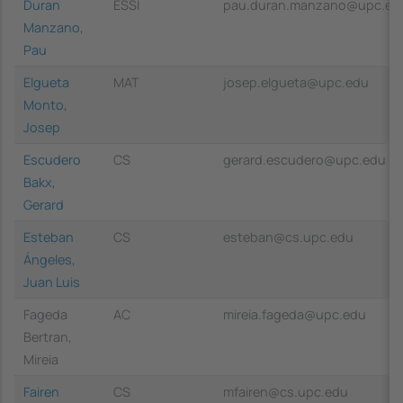
Duran
ESSI
pau.duran.manzano@upc.ed
Manzano,
Pau
Elgueta
MAT
josep.elgueta@upc.edu
Monto,
Josep
Escudero
CS
gerard.escudero@upc.edu
Bakx,
Gerard
Esteban
CS
esteban@cs.upc.edu
Ángeles,
Juan Luis
Fageda
AC
mireia.fageda@upc.edu
Bertran,
Mireia
Fairen
CS
mfairen@cs.upc.edu