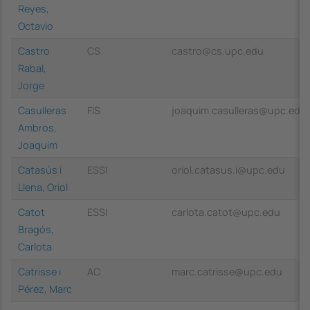
Reyes,
Octavio
Castro
CS
castro@cs.upc.edu
Rabal,
Jorge
Casulleras
FIS
joaquim.casulleras@upc.edu
Ambros,
Joaquim
Catasús i
ESSI
oriol.catasus.i@upc.edu
Llena, Oriol
Catot
ESSI
carlota.catot@upc.edu
Bragós,
Carlota
Catrisse i
AC
marc.catrisse@upc.edu
Pérez, Marc