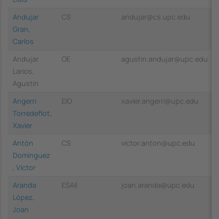
Andujar
CS
andujar@cs.upc.edu
Gran,
Carlos
Andujar
OE
agustin.andujar@upc.edu
Larios,
Agustin
Angerri
EIO
xavier.angerri@upc.edu
Torredeflot,
Xavier
Antón
CS
victor.anton@upc.edu
Domínguez
, Víctor
Aranda
ESAII
joan.aranda@upc.edu
López,
Joan