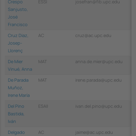
Crespo
ESSI
josefran@fib.upc.edu
Sanjusto,
José
Francisco
Cruz Diaz,
AC
cruz@ac.upc.edu
Josep-
Llorenç
De Mier
MAT
anna.de.mier@upc.edu
Vinué, Anna
De Parada
MAT
irene.parada@upc.edu
Muñoz,
Irene María
Del Pino
ESAII
ivan.del.pino@upc.edu
Bastida,
Iván
Delgado
AC
jaime@ac.upc.edu