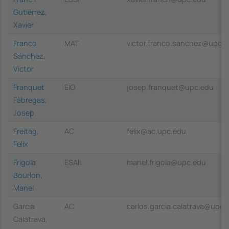
Gutiérrez,
Xavier
Franco
MAT
victor.franco.sanchez@upc.
Sánchez,
Víctor
Franquet
EIO
josep.franquet@upc.edu
Fàbregas,
Josep
Freitag,
AC
felix@ac.upc.edu
Felix
Frigola
ESAII
manel.frigola@upc.edu
Bourlon,
Manel
Garcia
AC
carlos.garcia.calatrava@upc.
Calatrava,