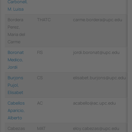
Carbonell,
M. Luisa
Bordera
THATC
carme.bordera@upc.edu
Perez,
Maria del
Carme
Boronat
FIS
jordi.boronat@upc.edu
Medico,
Jordi
Burjons
CS
elisabet.burjons@upc.edu
Pujol,
Elisabet
Cabellos
AC
acabello@ac.upc.edu
Aparicio,
Alberto
Cabezas
MAT
eloy.cabezas@upc.edu