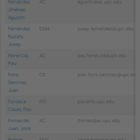
Fernández
AC
agustin@ac.upc.edu
Jiménez,
Agustín
Fernàndez
ESAII
josep.fernandez@upc.edu
Ruzafa,
Josep
Ferrer Cid,
AC
pau.ferrer.cid@upc.edu
Pau
Fons
CS
joan.fons.sanchez@upc.edu
Sánchez,
Joan
Fonseca
EIO
pau@fib.upc.edu
Casas, Pau
Fornes de
AC
jfornes@ac.upc.edu
Juan, Jordi
Franch
ESSI
xavier.franch@upc.edu