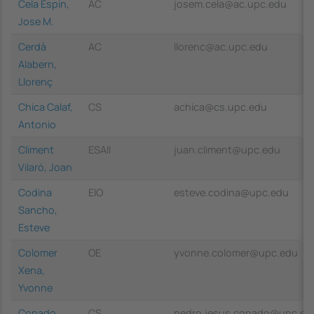
Cela Espin,
AC
josem.cela@ac.upc.edu
Jose M.
Cerdà
AC
llorenc@ac.upc.edu
Alabern,
Llorenç
Chica Calaf,
CS
achica@cs.upc.edu
Antonio
Climent
ESAII
juan.climent@upc.edu
Vilaró, Joan
Codina
EIO
esteve.codina@upc.edu
Sancho,
Esteve
Colomer
OE
yvonne.colomer@upc.edu
Xena,
Yvonne
Copado
CS
pedro.jesus.copado@upc.ed