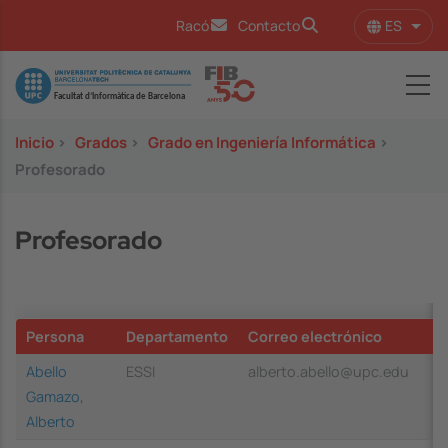
Pasar al contenido principal
ES
Racó
Contacto
Lista
Image
Inicio
>
Grados
>
Grado en Ingeniería Informática
>
Profesorado
Profesorado
Persona
Departamento
Correo electrónico
Abello
ESSI
alberto.abello@upc.edu
Gamazo,
Alberto