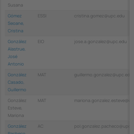
Susana
Gómez
ESSI
cristina.gomez@upc.edu
Seoane,
Cristina
González
EIO
jose.a.gonzalez@upc.edu
Alastrue,
José
Antonio
González
MAT
guillermo.gonzalez@upc.edu
Casado,
Guillermo
González
MAT
mariona.gonzalez.esteve@up
Esteve,
Mariona
González
AC
pol.gonzalez.pacheco@upc.
Pacheco,