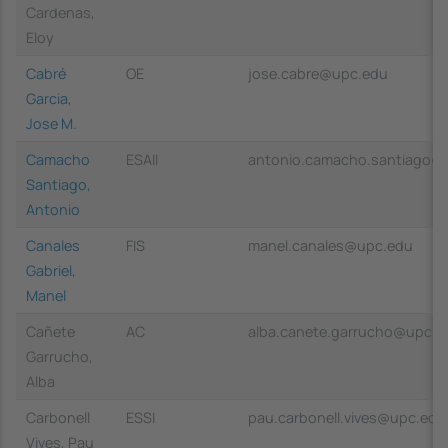
Cardenas,
Eloy
Cabré
OE
jose.cabre@upc.edu
Garcia,
Jose M.
Camacho
ESAII
antonio.camacho.santiago@
Santiago,
Antonio
Canales
FIS
manel.canales@upc.edu
Gabriel,
Manel
Cañete
AC
alba.canete.garrucho@upc.e
Garrucho,
Alba
Carbonell
ESSI
pau.carbonell.vives@upc.edu
Vives, Pau