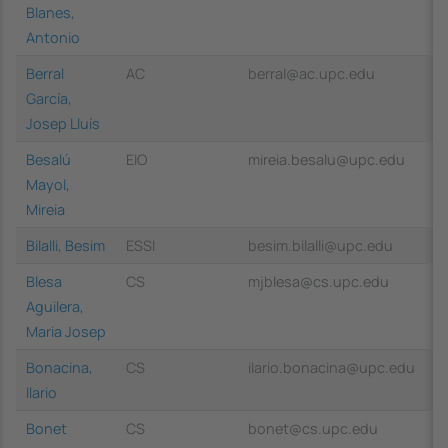
Blanes,
Antonio
Berral
AC
berral@ac.upc.edu
García,
Josep Lluís
Besalú
EIO
mireia.besalu@upc.edu
Mayol,
Mireia
Bilalli, Besim
ESSI
besim.bilalli@upc.edu
Blesa
CS
mjblesa@cs.upc.edu
Aguilera,
Maria Josep
Bonacina,
CS
ilario.bonacina@upc.edu
Ilario
Bonet
CS
bonet@cs.upc.edu