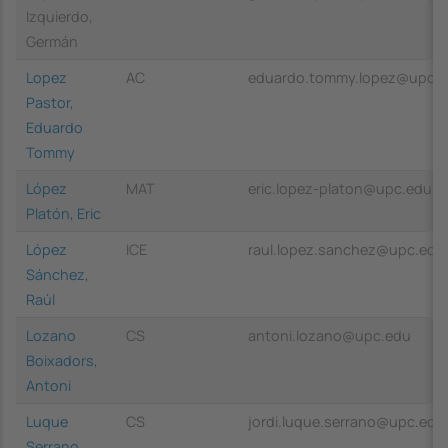
Izquierdo,
Germán
Lopez
AC
eduardo.tommy.lopez@upc.
Pastor,
Eduardo
Tommy
López
MAT
eric.lopez-platon@upc.edu
Platón, Eric
López
ICE
raul.lopez.sanchez@upc.edu
Sánchez,
Raúl
Lozano
CS
antoni.lozano@upc.edu
Boixadors,
Antoni
Luque
CS
jordi.luque.serrano@upc.edu
Serrano,