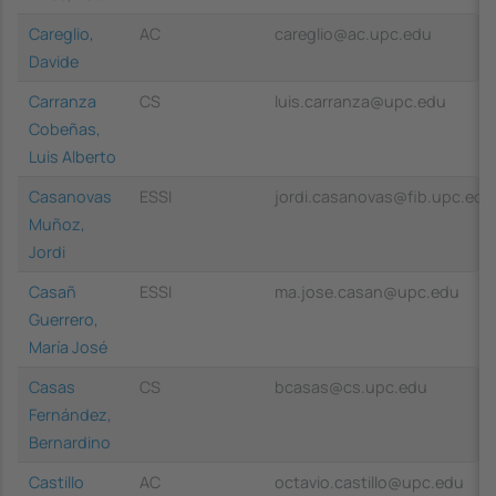
Careglio,
AC
careglio@ac.upc.edu
Davide
Carranza
CS
luis.carranza@upc.edu
Cobeñas,
Luis Alberto
Casanovas
ESSI
jordi.casanovas@fib.upc.edu
Muñoz,
Jordi
Casañ
ESSI
ma.jose.casan@upc.edu
Guerrero,
María José
Casas
CS
bcasas@cs.upc.edu
Fernández,
Bernardino
Castillo
AC
octavio.castillo@upc.edu