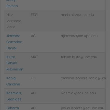
Ramon
Hitz
ESSI
maria.hitz@upc.edu
Martinez,
Maria
Jimenez
AC
djimenez@ac.upc.edu
Gonzalez,
Daniel
Klute,
MAT
fabian.klute@upc.edu
Fabian
Maximilian
König,
CS
caroline.leonore.konig@upc.
Caroline
Kosmidis,
AC
lkosmidi@ac.upc.edu
Leonidas
Labarta
AC
jesus.labarta@ac.upc.edu