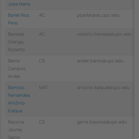
Jose Maria
Barlet Ros,
AC
pbarlet@ac.upc.edu
Pere
Barreda
AC
roberto.barreda@upc.edu
Orenga,
Roberto
Barrio
CS
ander.barrio@upc.edu
Campos,
Ander
Barroso
MAT
antonio.kaique@upc.edu
Fernandes,
Antônio
Kaique
Bayona
CS
genis.bayona@upc.edu
Jaume,
Genis