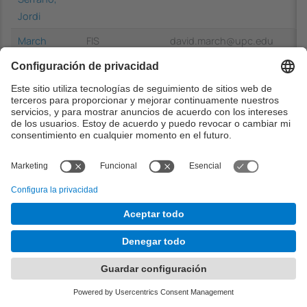
Jordi
March
FIS
david.march@upc.edu
Pons, David
Marco Sola,
CS
santiago.marco@upc.edu
Santiago
Màrquez
CS
lluism@cs.upc.edu
Villodre,
Lluís
Marti Farre,
MAT
jaume.marti@upc.edu
Jaume
Martí
FIS
jordi.marti@upc.edu
Rabassa,
Jordi
Martin
ESSI
carme.martin@upc.edu
Escofet,