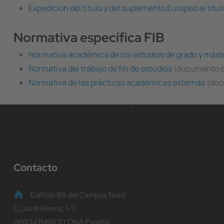
Expedición del título y del suplemento Europeo al títul
Normativa específica FIB
Normativa académica de los estudios de grado y mást
Normativa del trabajo de fin de estudios
(documento e
Normativa de las prácticas académicas externas
(doc
Contacto
Edificio B6 del Campus Nord
C/Jordi Girona, 1-3
08034 BARCELONA España