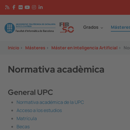
Pasar al contenido principal
Continguts
Image
Grados
Mástere
Inicio
>
Másteres
>
Máster en Inteligencia Artificial
>
No
Normativa acadèmica
General UPC
Normativa académica de la UPC
Acceso a los estudios
Matrícula
Becas