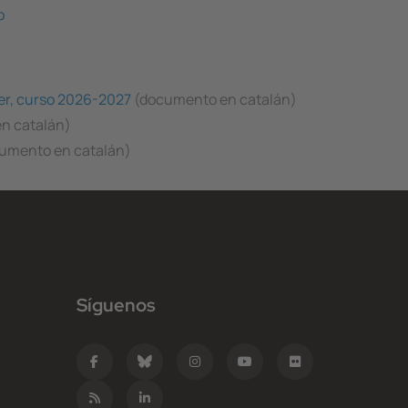
o
er, curso 2026-2027
(documento en catalán)
n catalán)
umento en catalán)
Síguenos