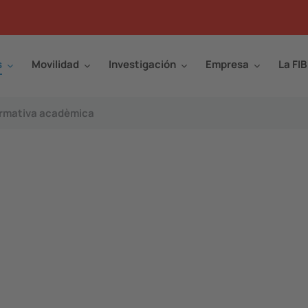
s
Movilidad
Investigación
Empresa
La FIB
rmativa acadèmica