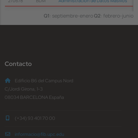
270678
BDM
Administración de Datos Masivos
Q1
: septiembre-enero
Q2
: febrero-junio
Contacto
Edificio B6 del Campus Nord
C/Jordi Girona, 1-3
08034 BARCELONA España
(+34) 93 401 70 00
informacio@fib.upc.edu