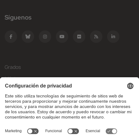
Síguenos
Grados
Másteres
Movilidad Internacional
Investigación
Empresa
La FIB
¿Qué necesitas?