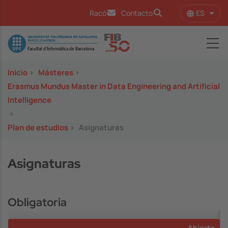
Pasar al contenido principal
ES
Racó
Contacto
Lista
Image
Inicio
>
Másteres
>
Erasmus Mundus Master in Data Engineering and Artificial
Intelligence
>
Plan de estudios
>
Asignaturas
Asignaturas
Obligatoria
Abierto