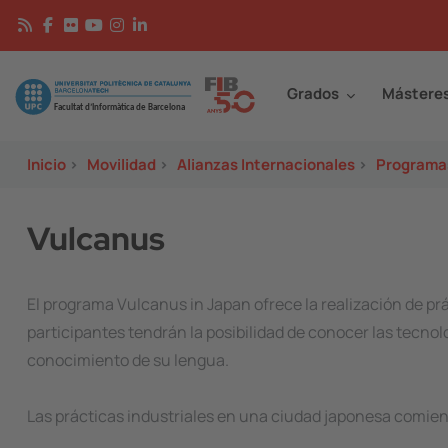
Pasar al contenido principal
Continguts
Image
Grados
Mástere
Inicio
>
Movilidad
>
Alianzas Internacionales
>
Programas
Vulcanus
El programa
Vulcanus in Japan
ofrece la realización de p
participantes tendrán la posibilidad de conocer las tecnol
conocimiento de su lengua.
Las prácticas industriales en una ciudad japonesa comien