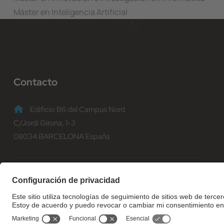
Máster en Inteligencia Artificial
Contacto
Edificio B6 del Campus Nord
C/Jordi Girona, 1-3
08034 BARCELONA España
(+34) 93 401 70 00
informacio@fib.upc.edu