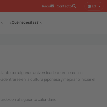
ES
Racó
Contacto
Lista
¿Qué necesitas?
udiantes de algunas universidades europeas. Los
adentrarse en la cultura japonesa y mejorar o iniciar el
urdo con el siguiente calendario: