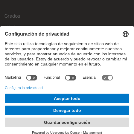
Grados
Másteres
Movilidad Internacional
Investigación
Empresa
La FIB
¿Qué necesitas?
© Facultat d'Informàtica de Barcelona - Universitat Politècnica
de Catalunya - BarcelonaTech
Contacto
Aviso legal
Configuración de privadesa