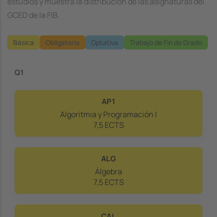
estudios y muestra la distribución de las asignaturas del
GCED de la FIB.
Básica
Obligatoria
Optativa
Trabajo de Fin de Grado
Q1
AP1
Algoritmia y Programación I
7,5 ECTS
ALG
Álgebra
7,5 ECTS
CAL