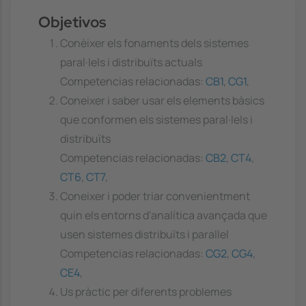
Objetivos
Conèixer els fonaments dels sistemes
paral·lels i distribuïts actuals
Competencias relacionadas:
CB1
,
CG1
,
Coneixer i saber usar els elements bàsics
que conformen els sistemes paral·lels i
distribuïts
Competencias relacionadas:
CB2
,
CT4
,
CT6
,
CT7
,
Coneixer i poder triar convenientment
quin els entorns d'analítica avançada que
usen sistemes distribuïts i parallel
Competencias relacionadas:
CG2
,
CG4
,
CE4
,
Us pràctic per diferents problemes