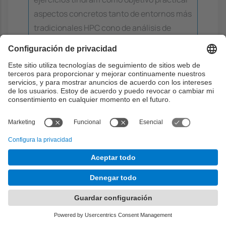
aspectos concretos tanto de entornos más
tradicionales HPC cono de análisis de
datos. Otros formarán parte de un ejercicio
más grande que se hará al llarge de las
sesiones. Habrán dos ejercicios: uno para
la parte más HPC y otro más específico
para entornos de análisis de datos. En
primer entregará justo después de finalizar
las sesiones dedicadas a entornos y
aplicaciones HPC. El segundo justo
después de finalizar las sesiones de
entornos de análisis de datos.
Objetivos:
2
5
3
4
Contenidos:
3 . Entornos de ejecución de
computación paralela y análisis de