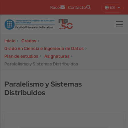
Pasar al contenido principal
ES
Racó
Contacto
Lista
Image
Inicio
>
Grados
>
Grado en Ciencia e Ingeniería de Datos
>
Plan de estudios
>
Asignaturas
>
Paralelismo y Sistemas Distribuidos
Paralelismo y Sistemas
Distribuidos