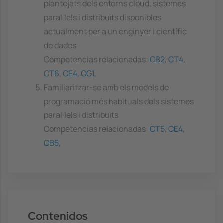
plantejats dels entorns cloud, sistemes
paral.lels i distribuïts disponibles
actualment per a un enginyer i científic
de dades
Competencias relacionadas:
CB2
,
CT4
,
CT6
,
CE4
,
CG1
,
Familiaritzar-se amb els models de
programació més habituals dels sistemes
paral·lels i distribuïts
Competencias relacionadas:
CT5
,
CE4
,
CB5
,
Contenidos