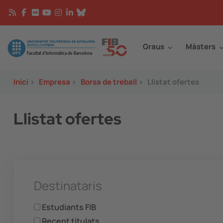
Vés al contingut
Continguts
Image
Graus
Màsters
Inici
>
Empresa
>
Borsa de treball
>
Llistat ofertes
Llistat ofertes
Destinataris
Estudiants FIB
Recent titulats