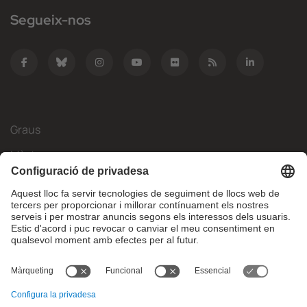
Segueix-nos
Graus
Màsters
Mobilitat Internacional
Recerca
Empresa
La FIB
Què necessites?