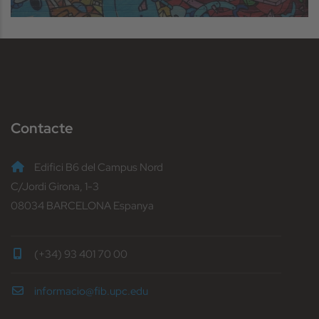
Contacte
Edifici B6 del Campus Nord
C/Jordi Girona, 1-3
08034 BARCELONA Espanya
(+34) 93 401 70 00
informacio@fib.upc.edu