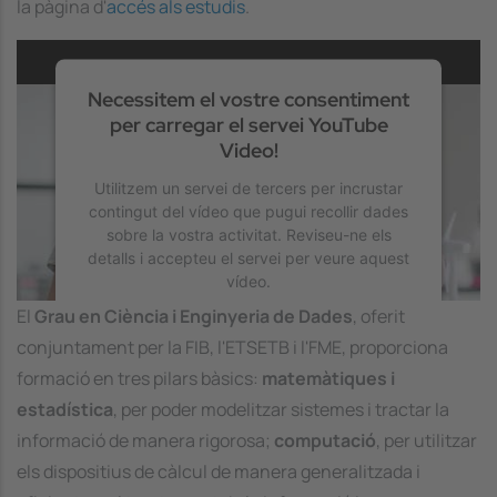
la pàgina d'
accés als estudis
.
Necessitem el vostre consentiment
per carregar el servei YouTube
Video!
Utilitzem un servei de tercers per incrustar
contingut del vídeo que pugui recollir dades
sobre la vostra activitat. Reviseu-ne els
detalls i accepteu el servei per veure aquest
vídeo.
El
Grau en Ciència i Enginyeria de Dades
, oferit
Més Informació
conjuntament per la FIB, l'ETSETB i l'FME, proporciona
formació en tres pilars bàsics:
matemàtiques
i
Accepta
estadística
, per poder modelitzar sistemes i tractar la
powered by
Usercentrics Consent
informació de manera rigorosa;
computació
, per utilitzar
Management Platform
els dispositius de càlcul de manera generalitzada i