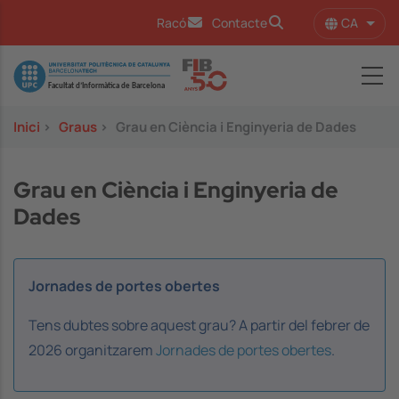
Vés al contingut
CA
Racó
Contacte
Llist
Image
Inici
>
Graus
>
Grau en Ciència i Enginyeria de Dades
Grau en Ciència i Enginyeria de
Dades
Jornades de portes obertes
Tens dubtes sobre aquest grau? A partir del febrer de
2026 organitzarem
Jornades de portes obertes
.