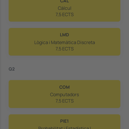
CAL
Càlcul
7,5 ECTS
LMD
Lògica i Matemàtica Discreta
7,5 ECTS
Q2
COM
Computadors
7,5 ECTS
PIE1
Probabilitat i Estadística I