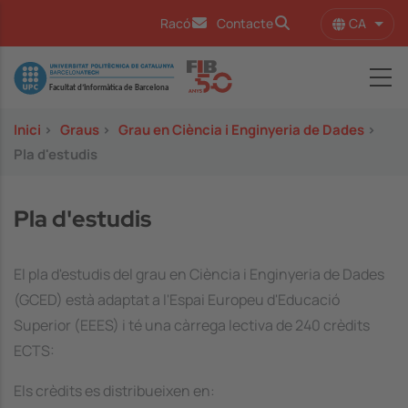
Vés al contingut
CA
Racó
Contacte
Llist
Image
Inici
>
Graus
>
Grau en Ciència i Enginyeria de Dades
>
Pla d'estudis
Pla d'estudis
El pla d'estudis del grau en Ciència i Enginyeria de Dades
(GCED) està adaptat a l'Espai Europeu d'Educació
Superior (EEES) i té una càrrega lectiva de 240 crèdits
ECTS:
Els crèdits es distribueixen en: