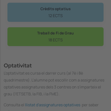
Crèdits optatius
12 ECTS
Treball de Fi de Grau
18 ECTS
Optativitat
L'optativitat es cursa el darrer curs (al 7è i 8è
quadrimestre). L'alumne pot escollir com a assignatures
optatives assignatures dels 3 centres on s'imparteix el
grau (l'ETSETB, la FIB, i la FME).
Consulta el
llistat d'assignatures optatives
per saber