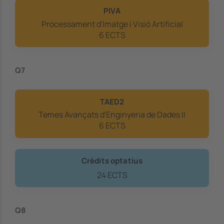
PIVA
Processament d'Imatge i Visió Artificial
6 ECTS
Q7
TAED2
Temes Avançats d'Enginyeria de Dades II
6 ECTS
Crèdits optatius
24 ECTS
Q8