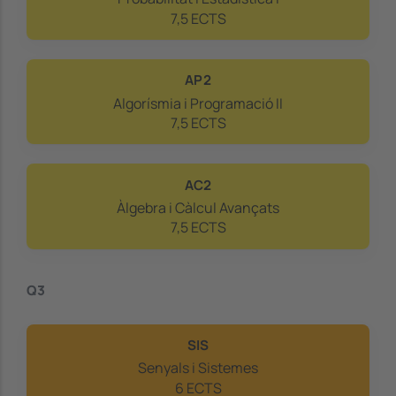
7,5 ECTS
AP2
Algorísmia i Programació II
7,5 ECTS
AC2
Àlgebra i Càlcul Avançats
7,5 ECTS
Q3
SIS
Senyals i Sistemes
6 ECTS