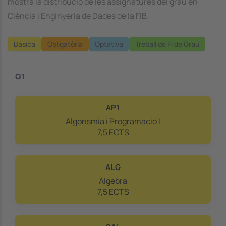
mostra la distribució de les assignatures del grau en
Ciència i Enginyeria de Dades de la FIB.
Bàsica
Obligatòria
Optativa
Treball de Fi de Grau
Q1
AP1
Algorísmia i Programació I
7,5 ECTS
ALG
Àlgebra
7,5 ECTS