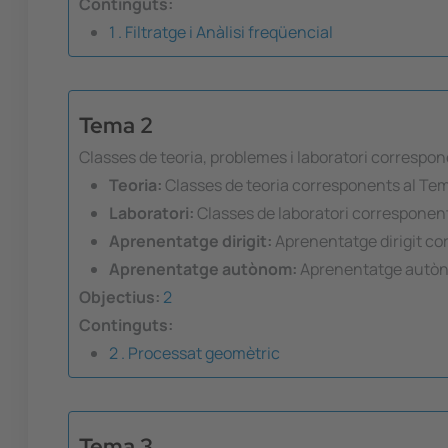
Continguts:
1 . Filtratge i Anàlisi freqüencial
Tema 2
Classes de teoria, problemes i laboratori correspo
Teoria:
Classes de teoria corresponents al Te
Laboratori:
Classes de laboratori corresponen
Aprenentatge dirigit:
Aprenentatge dirigit co
Aprenentatge autònom:
Aprenentatge autòn
Objectius:
2
Continguts:
2 . Processat geomètric
Tema 3