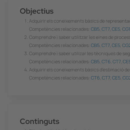
Objectius
Adquirir els coneixements bàsics de representaci
Competències relacionades:
CB5
,
CT7
,
CE5
,
CG1
Comprendre i saber utilitzar les eines de proc
Competències relacionades:
CB5
,
CT7
,
CE5
,
CG
Comprendre i saber utilizar les tècniques de seg
Competències relacionades:
CB5
,
CT6
,
CT7
,
CE
Adquirir els coneixements bàsics d'estimació d
Competències relacionades:
CT6
,
CT7
,
CE5
,
CG
Continguts