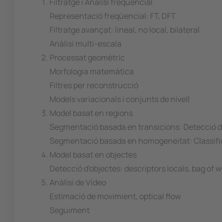
Filtratge i Anàlisi freqüencial
Representació freqüencial: FT, DFT
Filtratge avançat: lineal, no local, bilateral
Anàlisi multi-escala
Processat geomètric
Morfologia matemàtica
Filtres per reconstrucció
Models variacionals i conjunts de nivell
Model basat en regions
Segmentació basada en transicions: Detecció d
Segmentació basada en homogeneitat: Classific
Model basat en objectes
Detecció d'objectes: descriptors locals, bag of w
Anàlisi de Vídeo
Estimació de movimient, optical flow
Seguiment