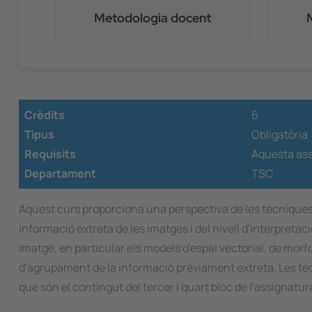
Metodologia docent
Crèdits
6
Tipus
Obligatòria
Requisits
Aquesta ass
Departament
TSC
Aquest curs proporciona una perspectiva de les tècniques e
informació extreta de les imatges i del nivell d'interpretac
imatge, en particular els models d'espai vectorial, de mor
d'agrupament de la informació prèviament extreta. Les tè
que són el contingut del tercer i quart bloc de l'assignatu