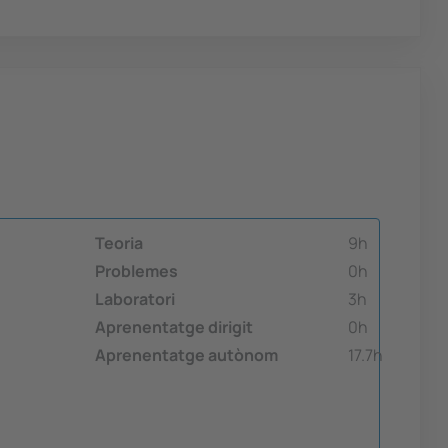
Teoria
9h
Problemes
0h
Laboratori
3h
Aprenentatge dirigit
0h
Aprenentatge autònom
17.7h