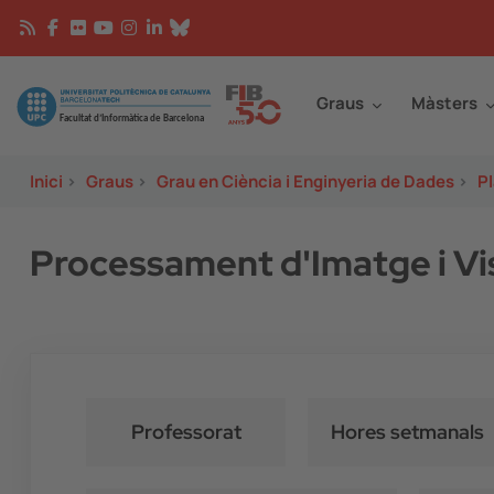
Vés al contingut
Continguts
Image
Graus
Màsters
Inici
>
Graus
>
Grau en Ciència i Enginyeria de Dades
>
Pl
Processament d'Imatge i Visi
Professorat
Hores setmanals