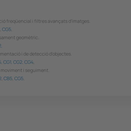
ó freqüencial i filtres avançats d'imatges.
,
CG5
,
essament geomètric.
2
,
mentació i de detecció d'objectes.
5
,
CG1
,
CG2
,
CG4
,
e moviment i seguiment.
2
,
CB5
,
CG5
,