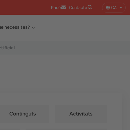
CA
Racó
Contacte
Llist
è necessites?
tificial
Continguts
Activitats