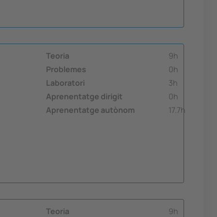
Teoria
9h
Problemes
0h
Laboratori
3h
Aprenentatge dirigit
0h
Aprenentatge autònom
17.7h
Teoria
9h