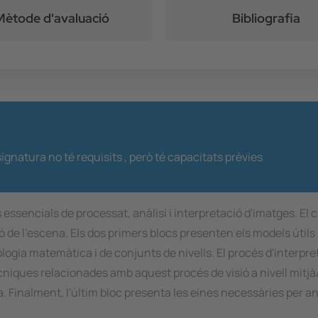
Mètode d'avaluació
Bibliografia
ignatura no té requisits ,
però té capacitats prèvies
ssencials de processat, anàlisi i interpretació d'imatges. El c
ió de l'escena. Els dos primers blocs presenten els models útils
fologia matemàtica i de conjunts de nivells. El procés d'interp
cniques relacionades amb aquest procés de visió a nivell mitj
ra. Finalment, l'últim bloc presenta les eines necessàries per a