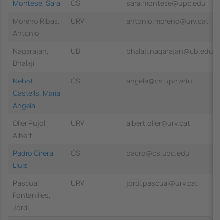
Montese, Sara
CS
sara.montese@upc.edu
Moreno Ribas,
URV
antonio.moreno@urv.cat
Antonio
Nagarajan,
UB
bhalaji.nagarajan@ub.edu
Bhalaji
Nebot
CS
angela@cs.upc.edu
Castells, Maria
Angela
Oller Pujol,
URV
albert.oller@urv.cat
Albert
Padro Cirera,
CS
padro@cs.upc.edu
Lluis
Pascual
URV
jordi.pascual@urv.cat
Fontanilles,
Jordi