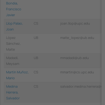
Bondia,
Francisco
Javier
Llop Palao,
CS
joan.llop@upc.edu
Joan
López
UB
maite_lopez@ub.edu
Sánchez,
Maite
Madadi,
UB
mmadadi@ub.edu
Meysam
Martín Muñoz,
CS
mmartin@cs.upc.edu
Mario
Medina
CS
salvador.medina.herrera@u
Herrera,
Salvador