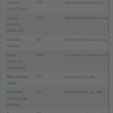
Antolino
URV
david.antolino@urv.cat
Rivas, David
Arenas
URV
alexandre.arenas@urv.cat
Moreno,
Alexandre
Balocco,
UB
simone.balocco@ub.edu
Simone
Batet
URV
montserrat.batet@urv.cat
Sanromà,
Montserrat
Béjar Alonso,
CS
bejar@cs.upc.edu
Javier
Belanche
CS
belanche@cs.upc.edu
Muñoz, Luis
Antonio