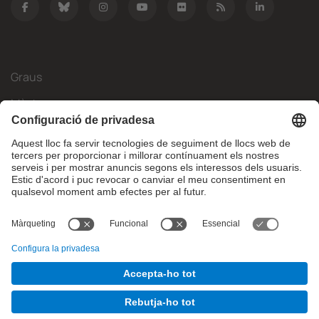
Graus
Màsters
Mobilitat Internacional
Recerca
Empresa
La FIB
Què necessites?
© Facultat d'Informàtica de Barcelona - Universitat Politècnica
de Catalunya - BarcelonaTech