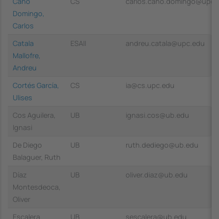
Cano
CS
carlos.cano.domingo@upc.
Domingo,
Carlos
Catala
ESAII
andreu.catala@upc.edu
Mallofre,
Andreu
Cortés García,
CS
ia@cs.upc.edu
Ulises
Cos Aguilera,
UB
ignasi.cos@ub.edu
Ignasi
De Diego
UB
ruth.dediego@ub.edu
Balaguer, Ruth
Díaz
UB
oliver.diaz@ub.edu
Montesdeoca,
Oliver
Escalera
UB
sescalera@ub.edu