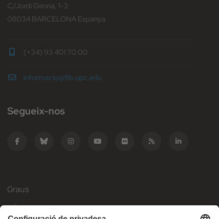
C/Jordi Girona, 1-3
08034 BARCELONA Espanya
(+34) 93 401 70 00
informacio@fib.upc.edu
Segueix-nos
Graus
Màsters