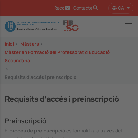
Vés al contingut
CA
Racó
Contacte
Llist
Image
Inici
>
Màsters
>
Màster en Formació del Professorat d'Educació
Secundària
>
Requisits d'accés i preinscripció
Requisits d'accés i preinscripció
Preinscripció
El
procés de preinscripció
es formalitza a través del