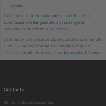
català.
Trobaràs tota la
informació sobre els certificats i les
acreditacions de llengües oficials i estrangeres
necessàries a la web de la Generalitat.
En el cas de no disposar de cap dels certificats esmentats
a l'enllaç anterior, el
Servei de Llengües de la UPC
t'explica
com obtenir-lo a través de les escoles d'idiomes
.
Contacte
Edifici B6 del Campus Nord