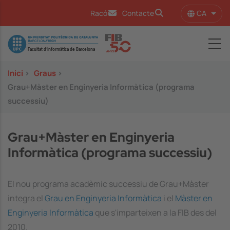
Vés al contingut
CA
Racó
Contacte
Llist
Image
Inici
>
Graus
>
Grau+Màster en Enginyeria Informàtica (programa
successiu)
Grau+Màster en Enginyeria
Informàtica (programa successiu)
El nou programa acadèmic successiu de Grau+Màster
integra el
Grau en Enginyeria Informàtica
i el
Màster en
Enginyeria Informàtica
que s'imparteixen a la FIB des del
2010.