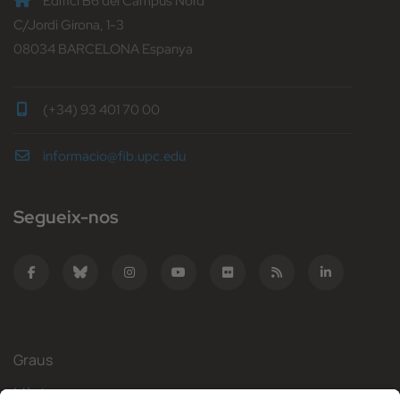
Edifici B6 del Campus Nord
C/Jordi Girona, 1-3
08034 BARCELONA Espanya
(+34) 93 401 70 00
informacio@fib.upc.edu
Segueix-nos
Graus
Màsters