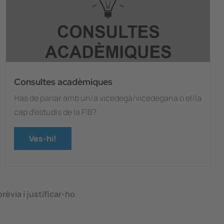
Consultes acadèmiques
Has de parlar amb un/a vicedegà/vicedegana o el/la
cap d'estudis de la FIB?
Ves-hi!
rèvia i justificar-ho
.