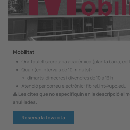
Mobilitat
On: Taulell secretaria acadèmica (planta baixa, edif
Quan (en intervals de 10 minuts):
dimarts, dimecres i divendres de 10 a 13 h
Atenció per correu electrònic: fib.rel.int@upc.edu
Les cites que no especifiquin en la descripció el mo
anul·lades.
Reserva la teva cita