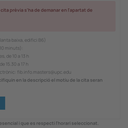
 la cita prèvia s'ha de demanar en l'apartat de
anta baixa, edifici B6)
10 minuts):
es, de 10 a 13 h
de 15.30 a 17 h
ectrònic: fib.info.masters@upc.edu
fiquin en la descripció el motiu de la cita seran
sencial i que es respecti l'horari seleccionat.