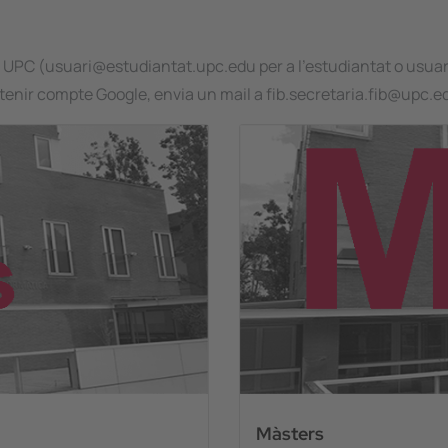
a UPC (usuari@estudiantat.upc.edu per a l'estudiantat o usuar
o tenir compte Google, envia un mail a fib.secretaria.fib@upc.e
Image
Màsters