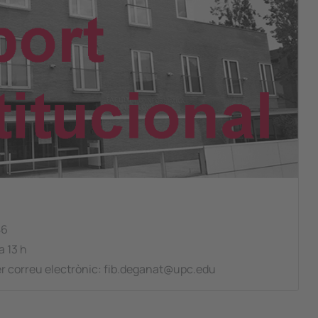
B6
a 13 h
per correu electrònic: fib.deganat@upc.edu