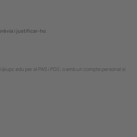
rèvia i justificar-ho
.
i@upc.edu per al PAS i PDI), o amb un compte personal si