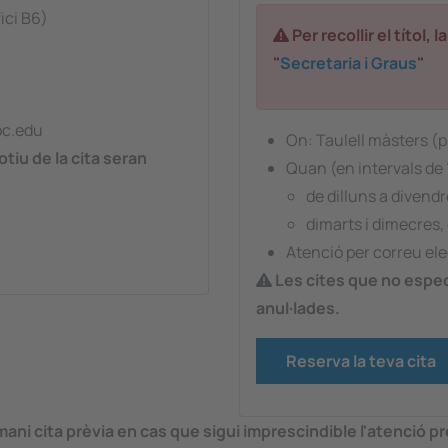
ici B6)
Per recollir el títol,
"
Secretaria i Graus
"
pc.edu
On: Taulell màsters (pl
tiu de la cita seran
Quan (en intervals de 
de dilluns a divendr
dimarts i dimecres, 
Atenció per correu el
Les cites que no especi
anul·lades.
Reserva la teva cita
i cita prèvia en cas que sigui imprescindible l'atenció pre