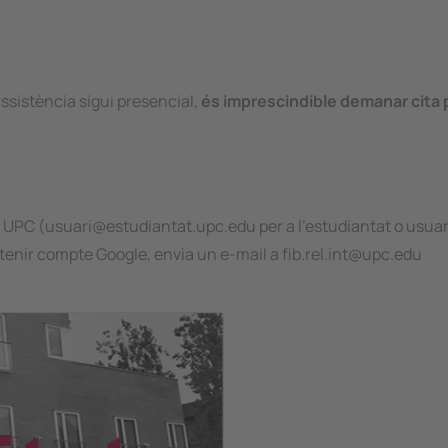
'assistència sigui presencial,
és imprescindible demanar cita p
a UPC (usuari@estudiantat.upc.edu per a l'estudiantat o usuar
o tenir compte Google, envia un e-mail a fib.rel.int@upc.edu