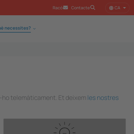
CA
Racó
Contacte
Llist
è necessites?
es-ho telemàticament. Et deixem
les nostres
Image