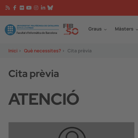
Vés al contingut
Continguts
Image
Graus
Màsters
Inici
>
Què necessites?
>
Cita prèvia
Cita prèvia
ATENCIÓ
Image