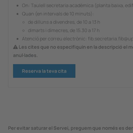
On: Taulell secretaria acadèmica (planta baixa, edif
Quan (en intervals de 10 minuts):
de dilluns a divendres, de 10 a 13 h
dimarts i dimecres, de 15.30 a 17 h
Atenció per correu electrònic: fib.secretaria.fib@u
Les cites que no especifiquin en la descripció el mo
anul·lades.
Reserva la teva cita
Per evitar saturar el Servei, preguem que només es deman