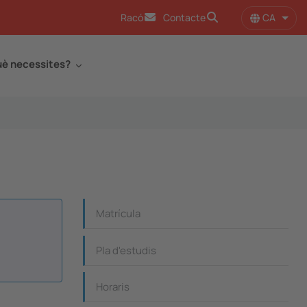
CA
Racó
Contacte
Llist
è necessites?
Continguts_dreta
Matrícula
Pla d'estudis
Horaris