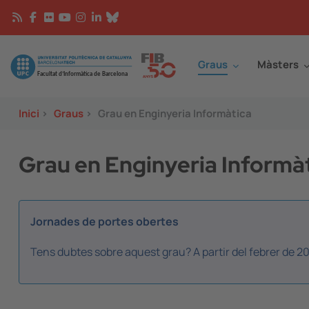
Vés al contingut
Continguts
Image
Graus
Màsters
Inici
>
Graus
>
Grau en Enginyeria Informàtica
Grau en Enginyeria Informà
Jornades de portes obertes
Tens dubtes sobre aquest grau? A partir del febrer de 