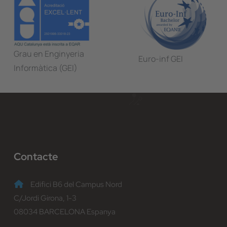
Grau en Enginyeria
Euro-inf GEI
Informàtica (GEI)
Contacte
Edifici B6 del Campus Nord
C/Jordi Girona, 1-3
08034 BARCELONA Espanya