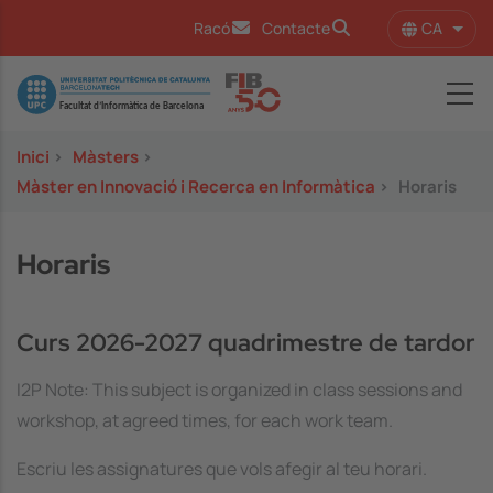
Vés al contingut
CA
Racó
Contacte
Llist
Image
Inici
>
Màsters
>
Màster en Innovació i Recerca en Informàtica
>
Horaris
Horaris
Curs 2026-2027 quadrimestre de tardor
I2P Note: This subject is organized in class sessions and
workshop, at agreed times, for each work team.
Escriu les assignatures que vols afegir al teu horari.