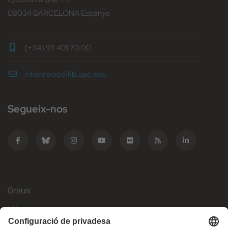
08034 BARCELONA Espanya
(+34) 93 401 70 00
informacio@fib.upc.edu
Segueix-nos
Graus
Màsters