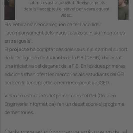
sobre la vostra activitat. Reviseu-ne els
detalls i accepteu el servei per veure aquest
vídeo.
Els ‘veterans’ s’encarreguen de fer l’acollida i
Més Informació
l'acompanyament dels ‘nous’, d’això se’n diu ‘mentories
entre iguals’.
Accepta
El
projecte
ha comptat des dels seus inicis amb el suport
powered by
Usercentrics Consent
de la Delegació d’estudiants de la FIB (DEFIB) i ha estat
Management Platform
una iniciativa del deganat de la FIB. En les dues primeres
edicions s'han ofert les mentories als estudiants del GEI
però en la tercera edició hem incorporat al GCED.
Vídeo on estudiants del primer curs del GEI (Grau en
Enginyeria Informàtica) fan un debat sobre el programa
de mentories.
Cada nova edició comença amb una crida, al