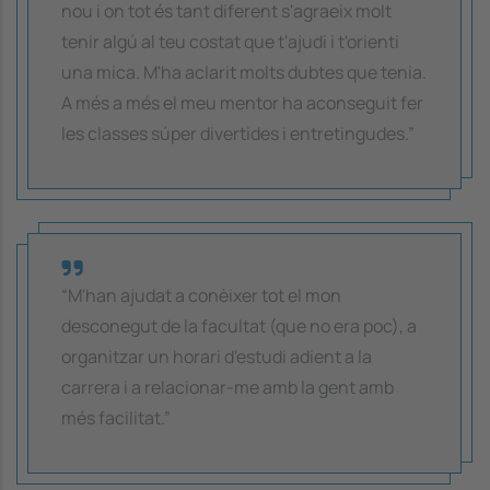
nou i on tot és tant diferent s'agraeix molt
tenir algú al teu costat que t'ajudi i t'orienti
una mica. M'ha aclarit molts dubtes que tenia.
A més a més el meu mentor ha aconseguit fer
les classes súper divertides i entretingudes.”
“M'han ajudat a conèixer tot el mon
desconegut de la facultat (que no era poc), a
organitzar un horari d'estudi adient a la
carrera i a relacionar-me amb la gent amb
més facilitat.”