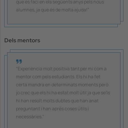
que es faci en els següents anys pels nous
alumnes, ja que és de molta ajuda!”
Dels mentors
“Experiència molt positiva tant per mi com a
mentor com pels estudiants. Els hi ha fet
certa mandra en determinats moments però
jo crec que els hi ha estat molt útil ja que se'ls
hi han resolt molts dubtes que han anat
preguntant i han après coses útils i
necessàries.”