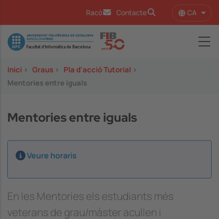
Vés al contingut
CA
Racó
Contacte
Llist
Image
Inici
>
Graus
>
Pla d'acció Tutorial
>
Mentories entre iguals
Mentories entre iguals
Veure horaris
En les Mentories els estudiants més
veterans de grau/màster acullen i