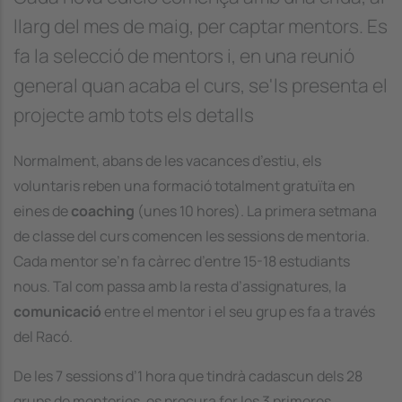
llarg del mes de maig, per captar mentors. Es
fa la selecció de mentors i, en una reunió
general quan acaba el curs, se'ls presenta el
projecte amb tots els detalls
Normalment, abans de les vacances d’estiu, els
voluntaris reben una formació totalment gratuïta en
eines de
coaching
(unes 10 hores). La primera setmana
de classe del curs comencen les sessions de mentoria.
Cada mentor se’n fa càrrec d’entre 15-18 estudiants
nous. Tal com passa amb la resta d’assignatures, la
comunicació
entre el mentor i el seu grup es fa a través
del Racó.
De les 7 sessions d’1 hora que tindrà cadascun dels 28
grups de mentories, es procura fer les 3 primeres