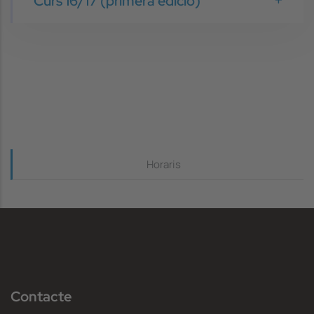
Curs 16/17 (primera edició)
Continguts_dreta
Horaris
Contacte