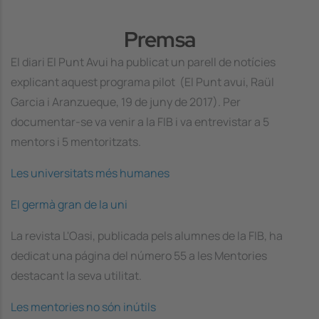
Premsa
El diari
El Punt Avui
ha publicat un parell de notícies
explicant aquest programa pilot (El Punt avui, Raül
Garcia i Aranzueque, 19 de juny de 2017). Per
documentar-se va venir a la FIB i va entrevistar a 5
mentors i 5 mentoritzats.
Les universitats més humanes
El germà gran de la uni
La revista
L'Oasi
, publicada pels alumnes de la FIB, ha
dedicat una página del número 55 a les Mentories
destacant la seva utilitat.
Les mentories no són inútils