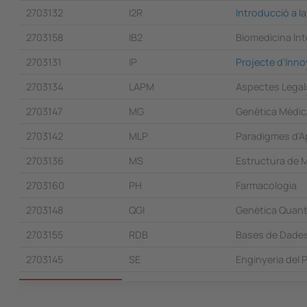
2703132
I2R
Introducció a l
2703158
IB2
Biomedicina Int
2703131
IP
Projecte d'Inno
2703134
LAPM
Aspectes Legals
2703147
MG
Genètica Mèdic
2703142
MLP
Paradigmes d'A
2703136
MS
Estructura de 
2703160
PH
Farmacologia
2703148
QGI
Genètica Quantit
2703155
RDB
Bases de Dades
2703145
SE
Enginyeria del 