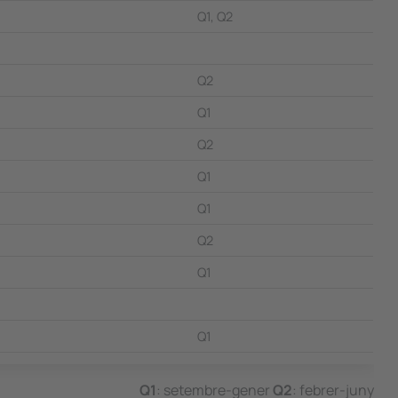
Q1, Q2
Q2
Q1
Q2
Q1
Q1
Q2
Q1
Q1
Q1
: setembre-gener
Q2
: febrer-juny