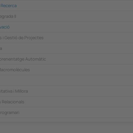
a Recerca
egrada II
vació
 i Gestió de Projectes
a
prenentatge Automàtic
Macromolècules
ativa i Millora
 Relacionals
Programari