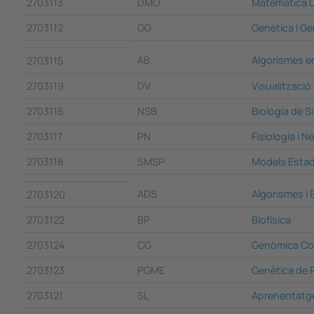
2703113
DMO
Matemàtica Di
2703112
GG
Genètica i G
AB
Algorismes en
2703115
2703119
DV
Visualitzaci
2703116
NSB
Biologia de S
2703117
PN
Fisiologia i N
2703118
SMSP
Models Estad
ADS
Algorismes i
2703120
2703122
BP
Biofísica
2703124
CG
Genòmica Co
2703123
PGME
Genètica de P
2703121
SL
Aprenentatge