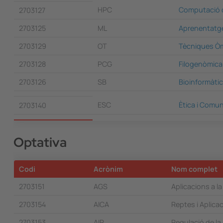
HPC
Computació d
2703127
2703125
ML
Aprenentatg
2703129
OT
Tècniques Ò
2703128
PCG
Filogenòmica
2703126
SB
Bioinformàtic
ESC
Ètica i Comun
2703140
Optativa
Codi
Acrònim
Nom complet
2703151
AGS
Aplicacions a l
2703154
AICA
Reptes i Aplicaci
2703153
AIR
Regulació de la I