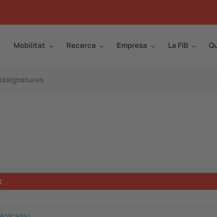
Mobilitat
Recerca
Empresa
La FIB
Qu
Assignatures
t
Aplicada I