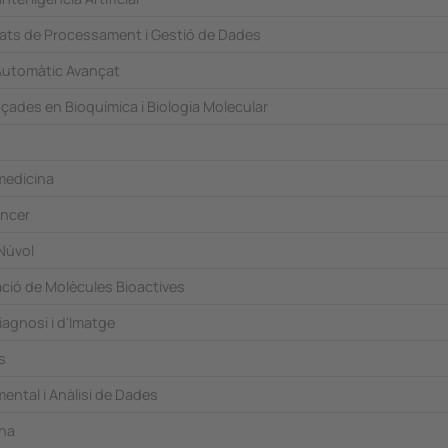
ts de Processament i Gestió de Dades
Automàtic Avançat
ades en Bioquímica i Biologia Molecular
medicina
àncer
Núvol
ació de Molècules Bioactives
agnosi i d'Imatge
s
ental i Anàlisi de Dades
na