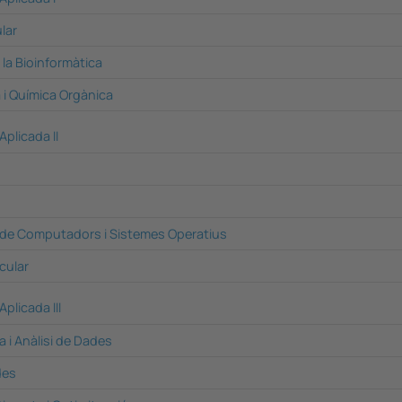
ular
 la Bioinformàtica
 i Química Orgànica
plicada II
 de Computadors i Sistemes Operatius
cular
plicada III
a i Anàlisi de Dades
des