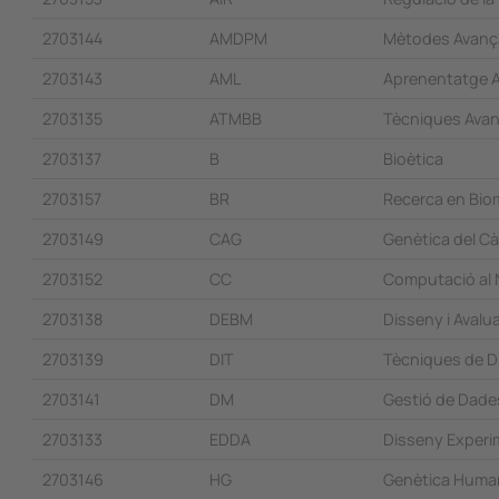
2703144
AMDPM
Mètodes Avança
2703143
AML
Aprenentatge 
2703135
ATMBB
Tècniques Avanç
2703137
B
Bioètica
2703157
BR
Recerca en Bio
2703149
CAG
Genètica del C
2703152
CC
Computació al 
2703138
DEBM
Disseny i Avalu
2703139
DIT
Tècniques de Di
2703141
DM
Gestió de Dade
2703133
EDDA
Disseny Experim
2703146
HG
Genètica Huma