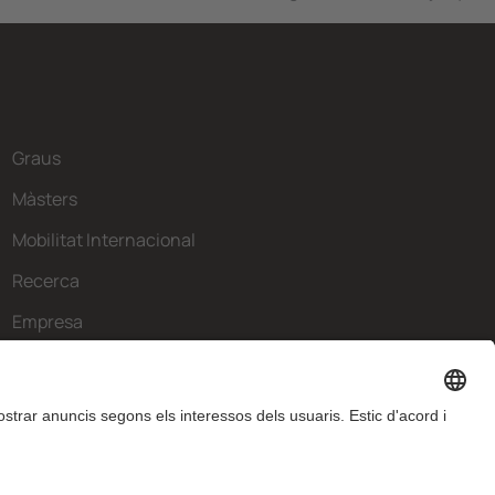
Graus
Màsters
Mobilitat Internacional
Recerca
Empresa
La FIB
Què necessites?