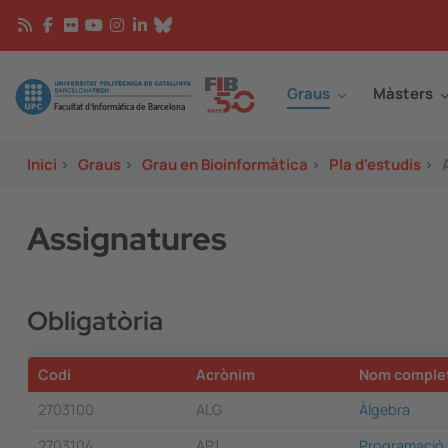
Vés al contingut
Continguts
Image
Graus
Màsters
Inici
>
Graus
>
Grau en Bioinformàtica
>
Pla d'estudis
>
Assignatures
Obligatòria
Codi
Acrònim
Nom comple
2703100
ALG
Àlgebra
2703104
AP1
Programació 