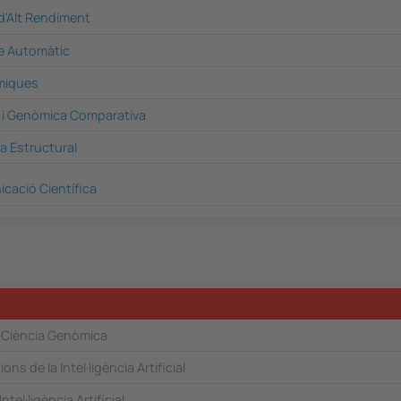
'Alt Rendiment
e Automàtic
miques
 i Genòmica Comparativa
a Estructural
icació Científica
a Ciència Genòmica
ons de la Intel·ligència Artificial
ntel·ligència Artificial