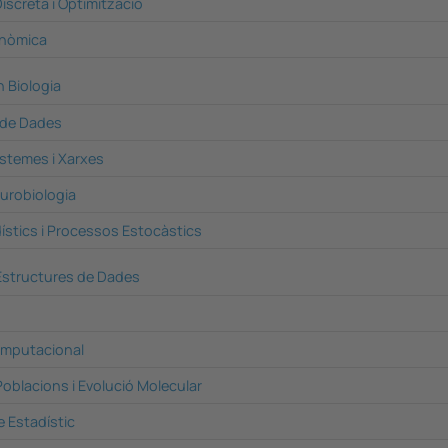
screta i Optimització
enòmica
 Biologia
ó de Dades
istemes i Xarxes
eurobiologia
ístics i Processos Estocàstics
 Estructures de Dades
mputacional
oblacions i Evolució Molecular
 Estadístic