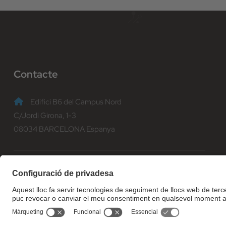
Contacte
Edifici B6 del Campus Nord
C/Jordi Girona, 1-3
08034 BARCELONA Espanya
(+34) 93 401 70 00
informacio@fib.upc.edu