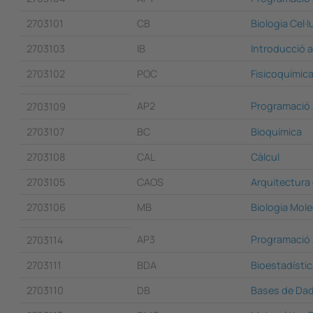
2703101
CB
Biologia Cel·l
2703103
IB
Introducció a
2703102
POC
Fisicoquímica
AP2
Programació A
2703109
2703107
BC
Bioquímica
2703108
CAL
Càlcul
2703105
CAOS
Arquitectura
2703106
MB
Biologia Mole
AP3
Programació A
2703114
2703111
BDA
Bioestadístic
2703110
DB
Bases de Da