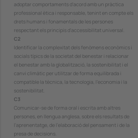
adoptar comportaments d'acord amb un pràctica
professional ètica i responsable, tenint en compte els
drets humans i fonamentals de les persones
respectant els principis d'accessibilitat universal.
C2
Identificar la complexitat dels fenòmens econòmics i
socials típics de la societat del benestar i relacionar
el benestar amb la globalització, la sostenibilitat i el
canvi climàtic per utilitzar de forma equilibrada i
compatible la tècnica, la tecnologia, l'economia i la
sostenibilitat.
C3
Comunicar-se de forma oral i escrita amb altres
persones, en llengua anglesa, sobre els resultats de
l'aprenentatge, de l'elaboració del pensament i de la
presa de decisions.