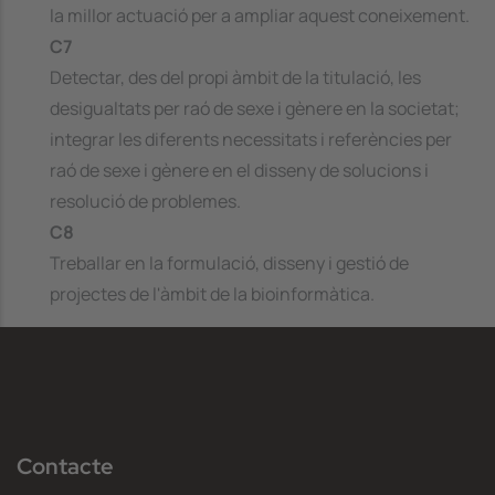
la millor actuació per a ampliar aquest coneixement.
C7
Detectar, des del propi àmbit de la titulació, les
desigualtats per raó de sexe i gènere en la societat;
integrar les diferents necessitats i referències per
raó de sexe i gènere en el disseny de solucions i
resolució de problemes.
C8
Treballar en la formulació, disseny i gestió de
projectes de l'àmbit de la bioinformàtica.
Contacte