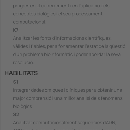
progrés en el coneixement i en l'aplicació dels
conceptes biològics i el seu processament
computacional.
K7
Analitzar les fonts d'informacions científiques,
vàlides i fiables, per a fonamentar l'estat de la qüestió
d'un problema bioinformàtic i poder abordar la seva
resolució.
HABILITATS
S1
Integrar dades òmiques i clíniques per a obtenir una
major comprensió i una millor anàlisi dels fenòmens
biològics
S2
Analitzar computacionalment seqüències d'ADN,