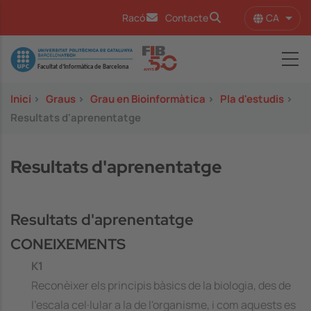
Vés al contingut
CA
Racó
Contacte
Llist
Image
Inici
>
Graus
>
Grau en Bioinformàtica
>
Pla d'estudis
>
Resultats d'aprenentatge
Resultats d'aprenentatge
Resultats d'aprenentatge
CONEIXEMENTS
K1
Reconèixer els principis bàsics de la biologia, des de
l'escala cel·lular a la de l'organisme, i com aquests es