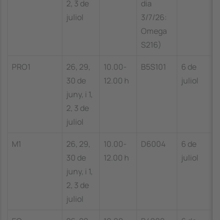
2, 3 de
dia
juliol
3/7/26:
Omega
S216)
PRO1
26, 29,
10.00-
B5S101
6 de
30 de
12.00 h
juliol
juny, i 1,
2, 3 de
juliol
M1
26, 29,
10.00-
D6004
6 de
30 de
12.00 h
juliol
juny, i 1,
2, 3 de
juliol