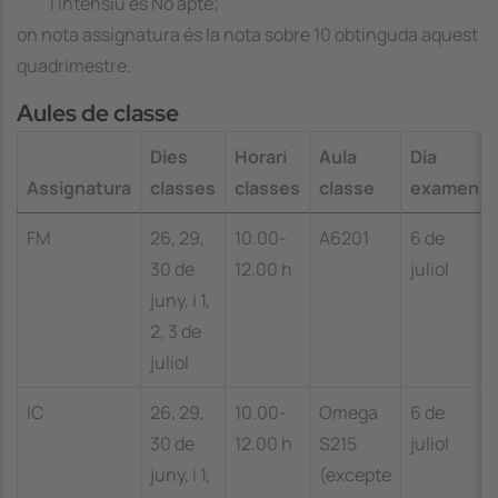
l'intensiu és No apte;
on
nota assignatura
és la nota sobre 10 obtinguda aquest
quadrimestre.
Aules de classe
Dies
Horari
Aula
Dia
Assignatura
classes
classes
classe
examen
FM
26, 29,
10.00-
A6201
6 de
30 de
12.00 h
juliol
juny, i 1,
2, 3 de
juliol
IC
26, 29,
10.00-
Omega
6 de
30 de
12.00 h
S215
juliol
juny, i 1,
(excepte