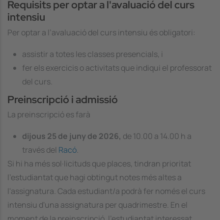
Requisits per optar a l'avaluació del curs
intensiu
Per optar a l’avaluació del curs intensiu és obligatori:
assistir a totes les classes presencials, i
fer els exercicis o activitats que indiqui el professorat
del curs.
Preinscripció i admissió
La preinscripció es farà
dijous 25 de juny de 2026,
de 10.00 a 14.00 h a
través del
Racó
.
Si hi ha més sol·licituds que places, tindran prioritat
l'estudiantat que hagi obtingut notes més altes a
l'assignatura. Cada estudiant/a podrà fer només el curs
intensiu d'una assignatura per quadrimestre. En el
moment de la preinscripció, l'estudiantat interessat