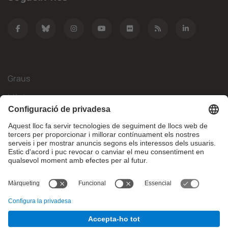
Graus
Màsters
Mobilitat Internacional
Recerca
Empresa
La FIB
Què necessites?