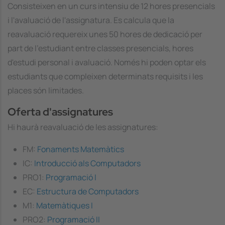
Consisteixen en un curs intensiu de 12 hores presencials
i l'avaluació de l'assignatura. Es calcula que la
reavaluació requereix unes 50 hores de dedicació per
part de l'estudiant entre classes presencials, hores
d'estudi personal i avaluació. Només hi poden optar els
estudiants que compleixen determinats requisits i les
places són limitades.
Oferta d'assignatures
Hi haurà reavaluació de les assignatures:
FM:
Fonaments Matemàtics
IC:
Introducció als Computadors
PRO1:
Programació I
EC:
Estructura de Computadors
M1:
Matemàtiques I
PRO2:
Programació II