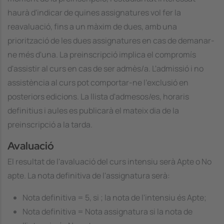
haurà d'indicar de quines assignatures vol fer la
reavaluació, fins a un màxim de dues, amb una
priorització de les dues assignatures en cas de demanar-
ne més d'una. La preinscripció implica el compromís
d'assistir al curs en cas de ser admès/a. L'admissió i no
assistència al curs pot comportar-ne l'exclusió en
posteriors edicions. La llista d'admesos/es, horaris
definitius i aules es publicarà el mateix dia de la
preinscripció a la tarda.
Avaluació
El resultat de l'avaluació del curs intensiu serà Apte o No
apte. La nota definitiva de l'assignatura serà:
Nota definitiva = 5, si ; la nota de l'intensiu és Apte;
Nota definitiva =
Nota assignatura
si la nota de