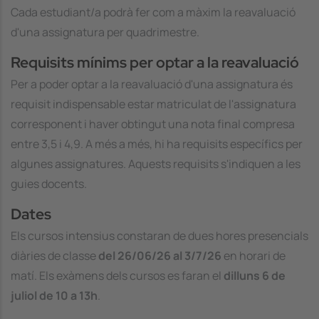
Cada estudiant/a podrà fer com a màxim la reavaluació
d'una assignatura per quadrimestre.
Requisits mínims per optar a la reavaluació
Per a poder optar a la reavaluació d'una assignatura és
requisit indispensable estar matriculat de l'assignatura
corresponent i haver obtingut una nota final compresa
entre 3,5 i 4,9. A més a més, hi ha requisits específics per
algunes assignatures. Aquests requisits s'indiquen a les
guies docents.
Dates
Els cursos intensius constaran de dues hores presencials
diàries de classe
del 26/06/26 al 3/7/26
en horari de
matí. Els exàmens dels cursos es faran el
dilluns 6 de
juliol de 10 a 13h
.