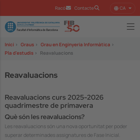
Vés al contingut
CA
Racó
Contacte
Llist
Image
Inici
>
Graus
>
Grau en Enginyeria Informàtica
>
Pla d'estudis
>
Reavaluacions
Reavaluacions
Reavaluacions curs 2025-2026
quadrimestre de primavera
Què són les reavaluacions?
Les reavaluacions són una nova oportunitat per poder
superar determinades assignatures de Fase Inicial.