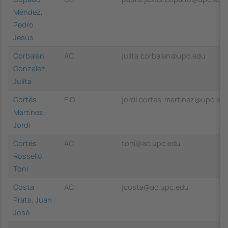
Méndez,
Pedro
Jesús
Corbalan
AC
julita.corbalan@upc.edu
Gonzalez,
Julita
Cortés
EIO
jordi.cortes-martinez@upc.ed
Martínez,
Jordi
Cortés
AC
toni@ac.upc.edu
Rosselló,
Toni
Costa
AC
jcosta@ac.upc.edu
Prats, Juan
José