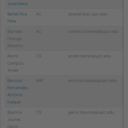
Jose Maria
Barlet Ros,
AC
pbarlet@ac.upc.edu
Pere
Barreda
AC
roberto.barreda@upc.edu
Orenga,
Roberto
Barrio
CS
ander.barrio@upc.edu
Campos,
Ander
Barroso
MAT
antonio.kaique@upc.edu
Fernandes,
Antônio
Kaique
Bayona
CS
genis.bayona@upc.edu
Jaume,
Genis