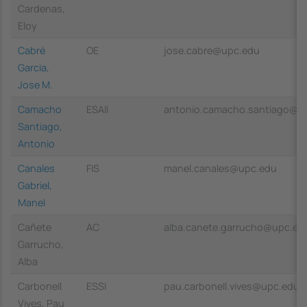
Cardenas,
Eloy
Cabré
OE
jose.cabre@upc.edu
Garcia,
Jose M.
Camacho
ESAII
antonio.camacho.santiago@u
Santiago,
Antonio
Canales
FIS
manel.canales@upc.edu
Gabriel,
Manel
Cañete
AC
alba.canete.garrucho@upc.ed
Garrucho,
Alba
Carbonell
ESSI
pau.carbonell.vives@upc.edu
Vives, Pau