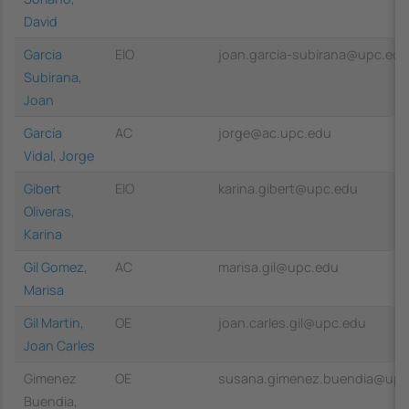
David
Garcia
EIO
joan.garcia-subirana@upc.edu
Subirana,
Joan
García
AC
jorge@ac.upc.edu
Vidal, Jorge
Gibert
EIO
karina.gibert@upc.edu
Oliveras,
Karina
Gil Gomez,
AC
marisa.gil@upc.edu
Marisa
Gil Martin,
OE
joan.carles.gil@upc.edu
Joan Carles
Gimenez
OE
susana.gimenez.buendia@upc
Buendia,