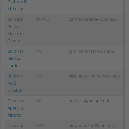
Carbonell,
M. Luisa
Bordera
THATC
carme.bordera@upc.edu
Perez,
Maria del
Carme
Boronat
FIS
jordi.boronat@upc.edu
Medico,
Jordi
Burjons
CS
elisabet.burjons@upc.edu
Pujol,
Elisabet
Cabellos
AC
acabello@ac.upc.edu
Aparicio,
Alberto
Cabezas
MAT
eloy.cabezas@upc.edu