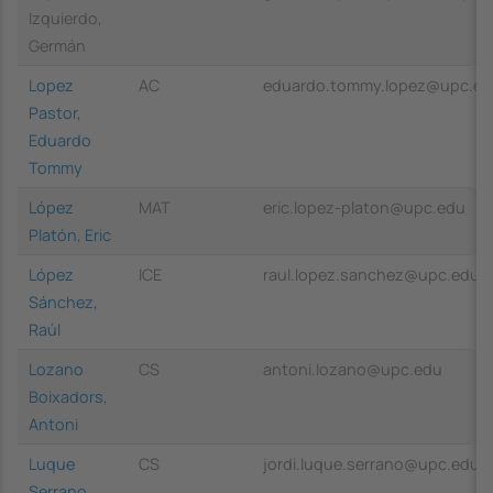
Izquierdo,
Germán
Lopez
AC
eduardo.tommy.lopez@upc.ed
Pastor,
Eduardo
Tommy
López
MAT
eric.lopez-platon@upc.edu
Platón, Eric
López
ICE
raul.lopez.sanchez@upc.edu
Sánchez,
Raúl
Lozano
CS
antoni.lozano@upc.edu
Boixadors,
Antoni
Luque
CS
jordi.luque.serrano@upc.edu
Serrano,