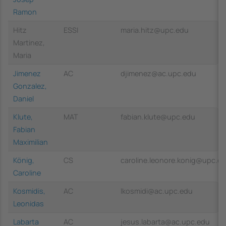
Ramon
Hitz
ESSI
maria.hitz@upc.edu
Martinez,
Maria
Jimenez
AC
djimenez@ac.upc.edu
Gonzalez,
Daniel
Klute,
MAT
fabian.klute@upc.edu
Fabian
Maximilian
König,
CS
caroline.leonore.konig@upc.e
Caroline
Kosmidis,
AC
lkosmidi@ac.upc.edu
Leonidas
Labarta
AC
jesus.labarta@ac.upc.edu