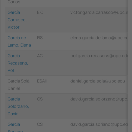
Carlos
García
EIO
victor.garcia.carrasco@upc.ed
Carrasco,
Víctor
Garcia de
FIS
elena.garcia.de.lamo@upc.edu
Lamo, Elena
Garcia
AC
pol.garcia.recasens@upc.edu
Recasens,
Pol
Garcia Solà,
ESAII
daniel.garcia.sola@upc.edu
Daniel
Garcia
CS
david.garcia.solorzano@upc.e
Solorzano,
David
Garcia
CS
david.garcia.soriano@upc.edu
Soriano,