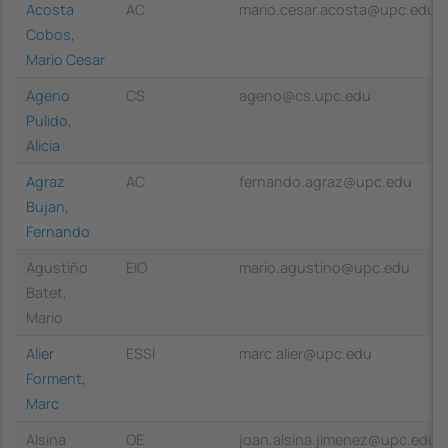
Acosta
AC
mario.cesar.acosta@upc.edu
Cobos,
Mario Cesar
Ageno
CS
ageno@cs.upc.edu
Pulido,
Alicia
Agraz
AC
fernando.agraz@upc.edu
Bujan,
Fernando
Agustiño
EIO
mario.agustino@upc.edu
Batet,
Mario
Alier
ESSI
marc.alier@upc.edu
Forment,
Marc
Alsina
OE
joan.alsina.jimenez@upc.edu