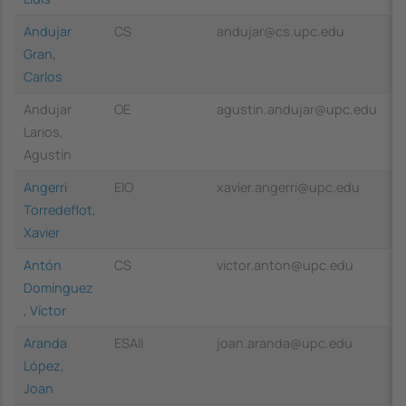
Andujar
CS
andujar@cs.upc.edu
Gran,
Carlos
Andujar
OE
agustin.andujar@upc.edu
Larios,
Agustin
Angerri
EIO
xavier.angerri@upc.edu
Torredeflot,
Xavier
Antón
CS
victor.anton@upc.edu
Domínguez
, Víctor
Aranda
ESAII
joan.aranda@upc.edu
López,
Joan