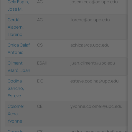
Cela Espin,
AC
josem.cela@ac.upc.edu
Jose M.
Cerdà
AC
llorenc@ac.upc.edu
Alabern,
Llorenç
Chica Calaf,
CS
achica@cs.upc.edu
Antonio
Climent
ESAII
juan.climent@upc.edu
Vilaró, Joan
Codina
EIO
esteve.codina@upc.edu
Sancho,
Esteve
Colomer
OE
yvonne.colomer@upc.edu
Xena,
Yvonne
Copado
CS
pedro.jesus.copado@upc.edu