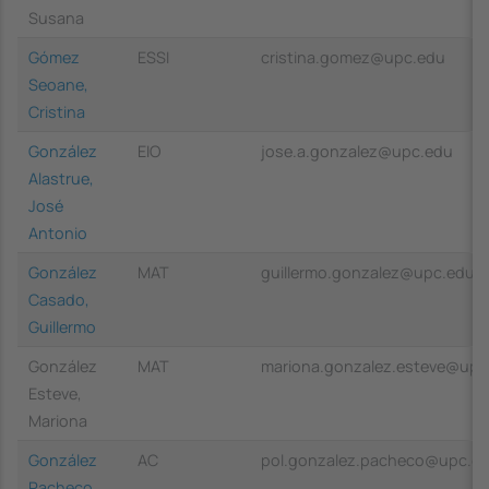
Susana
Gómez
ESSI
cristina.gomez@upc.edu
Seoane,
Cristina
González
EIO
jose.a.gonzalez@upc.edu
Alastrue,
José
Antonio
González
MAT
guillermo.gonzalez@upc.edu
Casado,
Guillermo
González
MAT
mariona.gonzalez.esteve@upc
Esteve,
Mariona
González
AC
pol.gonzalez.pacheco@upc.e
Pacheco,