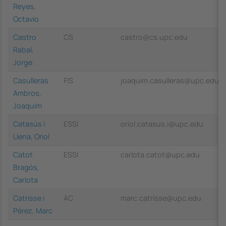
Reyes,
Octavio
Castro
CS
castro@cs.upc.edu
Rabal,
Jorge
Casulleras
FIS
joaquim.casulleras@upc.edu
Ambros,
Joaquim
Catasús i
ESSI
oriol.catasus.i@upc.edu
Llena, Oriol
Catot
ESSI
carlota.catot@upc.edu
Bragós,
Carlota
Catrisse i
AC
marc.catrisse@upc.edu
Pérez, Marc