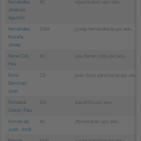
Fernández
AC
agustin@ac.upc.edu
Jiménez,
Agustín
Fernàndez
ESAII
josep.fernandez@upc.edu
Ruzafa,
Josep
Ferrer Cid,
AC
pau.ferrer.cid@upc.edu
Pau
Fons
CS
joan.fons.sanchez@upc.edu
Sánchez,
Joan
Fonseca
EIO
pau@fib.upc.edu
Casas, Pau
Fornes de
AC
jfornes@ac.upc.edu
Juan, Jordi
Franch
ESSI
xavier.franch@upc.edu