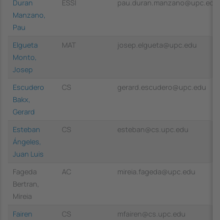
Duran
ESSI
pau.duran.manzano@upc.edu
Manzano,
Pau
Elgueta
MAT
josep.elgueta@upc.edu
Monto,
Josep
Escudero
CS
gerard.escudero@upc.edu
Bakx,
Gerard
Esteban
CS
esteban@cs.upc.edu
Ángeles,
Juan Luis
Fageda
AC
mireia.fageda@upc.edu
Bertran,
Mireia
Fairen
CS
mfairen@cs.upc.edu