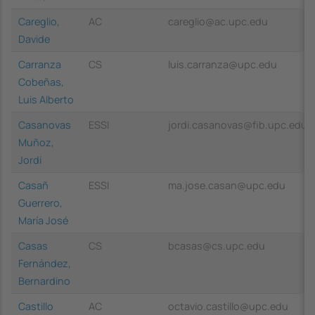
Careglio,
AC
careglio@ac.upc.edu
Davide
Carranza
CS
luis.carranza@upc.edu
Cobeñas,
Luis Alberto
Casanovas
ESSI
jordi.casanovas@fib.upc.edu
Muñoz,
Jordi
Casañ
ESSI
ma.jose.casan@upc.edu
Guerrero,
María José
Casas
CS
bcasas@cs.upc.edu
Fernández,
Bernardino
Castillo
AC
octavio.castillo@upc.edu