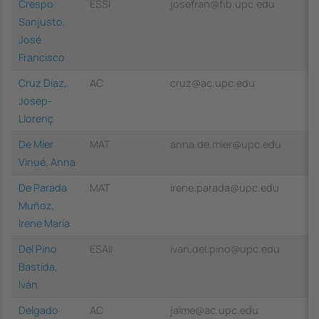
Crespo
ESSI
josefran@fib.upc.edu
Sanjusto,
José
Francisco
Cruz Diaz,
AC
cruz@ac.upc.edu
Josep-
Llorenç
De Mier
MAT
anna.de.mier@upc.edu
Vinué, Anna
De Parada
MAT
irene.parada@upc.edu
Muñoz,
Irene María
Del Pino
ESAII
ivan.del.pino@upc.edu
Bastida,
Iván
Delgado
AC
jaime@ac.upc.edu