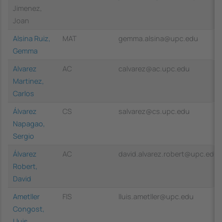
Jimenez,
Joan
Alsina Ruiz,
MAT
gemma.alsina@upc.edu
Gemma
Alvarez
AC
calvarez@ac.upc.edu
Martinez,
Carlos
Álvarez
CS
salvarez@cs.upc.edu
Napagao,
Sergio
Álvarez
AC
david.alvarez.robert@upc.edu
Robert,
David
Ametller
FIS
lluis.ametller@upc.edu
Congost,
Lluis