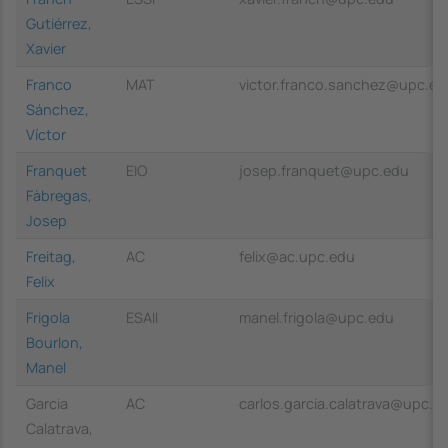
Gutiérrez,
Xavier
Franco
MAT
victor.franco.sanchez@upc.ed
Sánchez,
Víctor
Franquet
EIO
josep.franquet@upc.edu
Fàbregas,
Josep
Freitag,
AC
felix@ac.upc.edu
Felix
Frigola
ESAII
manel.frigola@upc.edu
Bourlon,
Manel
Garcia
AC
carlos.garcia.calatrava@upc.e
Calatrava,