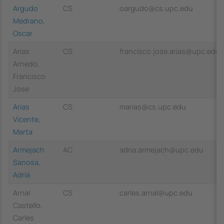
Argudo
CS
oargudo@cs.upc.edu
Medrano,
Oscar
Arias
CS
francisco.jose.arias@upc.edu
Arnedo,
Francisco
Jose
Arias
CS
marias@cs.upc.edu
Vicente,
Marta
Armejach
AC
adria.armejach@upc.edu
Sanosa,
Adrià
Arnal
CS
carles.arnal@upc.edu
Castello,
Carles