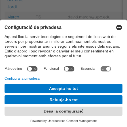
Jordi
March
FIS
david.march@upc.edu
Pons, David
Marco Sola,
CS
santiago.marco@upc.edu
Santiago
Màrquez
CS
lluism@cs.upc.edu
Villodre,
Lluís
Marti Farre,
MAT
jaume.marti@upc.edu
Jaume
Martí
FIS
jordi.marti@upc.edu
Rabassa,
Jordi
Martin
ESSI
carme.martin@upc.edu
Escofet,