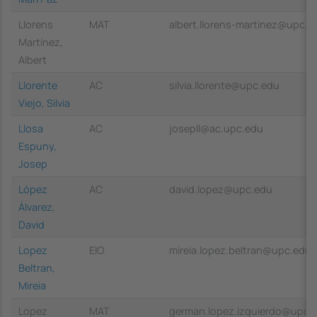
Llorens
MAT
albert.llorens-martinez@upc.e
Martínez,
Albert
Llorente
AC
silvia.llorente@upc.edu
Viejo, Silvia
Llosa
AC
josepll@ac.upc.edu
Espuny,
Josep
López
AC
david.lopez@upc.edu
Álvarez,
David
Lopez
EIO
mireia.lopez.beltran@upc.edu
Beltran,
Mireia
Lopez
MAT
german.lopez.izquierdo@upc.