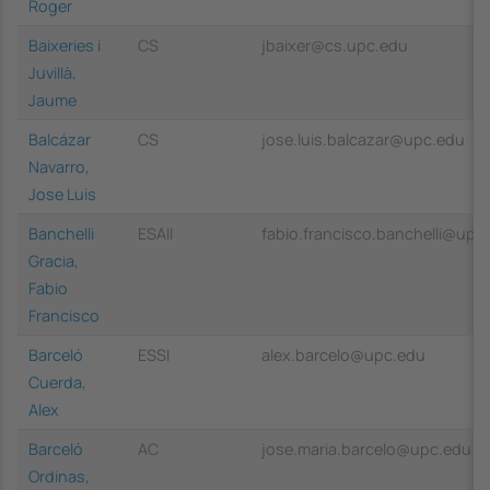
Roger
Baixeries i
CS
jbaixer@cs.upc.edu
Juvillà,
Jaume
Balcázar
CS
jose.luis.balcazar@upc.edu
Navarro,
Jose Luis
Banchelli
ESAII
fabio.francisco.banchelli@upc
Gracia,
Fabio
Francisco
Barceló
ESSI
alex.barcelo@upc.edu
Cuerda,
Alex
Barceló
AC
jose.maria.barcelo@upc.edu
Ordinas,