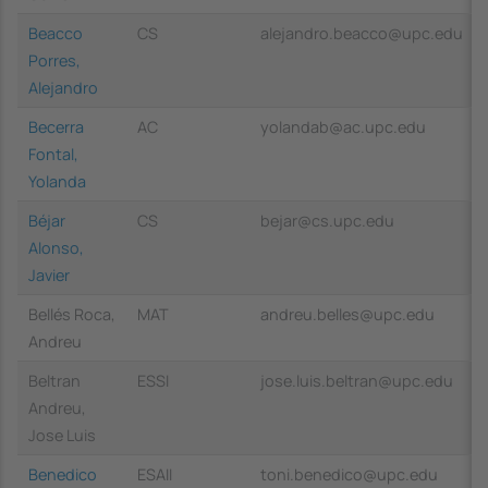
Beacco
CS
alejandro.beacco@upc.edu
Porres,
Alejandro
Becerra
AC
yolandab@ac.upc.edu
Fontal,
Yolanda
Béjar
CS
bejar@cs.upc.edu
Alonso,
Javier
Bellés Roca,
MAT
andreu.belles@upc.edu
Andreu
Beltran
ESSI
jose.luis.beltran@upc.edu
Andreu,
Jose Luis
Benedico
ESAII
toni.benedico@upc.edu