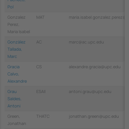
Pol
Gonzalez
MAT
maria.isabel.gonzalez.perez@
Perez,
Maria Isabel
Gonzàlez
AC
marc@ac.upc.edu
Tallada,
Marc
Gracia
CS
alexandre.gracia@upc.edu
Calvo,
Alexandre
Grau
ESAII
antoni.grau@upc.edu
Saldes,
Antoni
Green,
THATC
jonathan.green@upc.edu
Jonathan