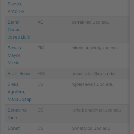
Blanes,
Antonio
Berral
AC
berral@ac.upc.edu
García,
Josep Lluís
Besalú
EIO
mireia.besalu@upc.edu
Mayol,
Mireia
Bilalli, Besim
ESSI
besim.bilalli@upc.edu
Blesa
CS
mjblesa@cs.upc.edu
Aguilera,
Maria Josep
Bonacina,
CS
ilario.bonacina@upc.edu
Ilario
Bonet
CS
bonet@cs.upc.edu