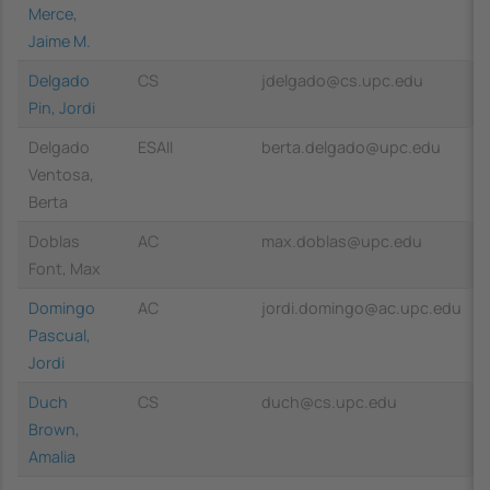
Merce,
Jaime M.
Delgado
CS
jdelgado@cs.upc.edu
Pin, Jordi
Delgado
ESAII
berta.delgado@upc.edu
Ventosa,
Berta
Doblas
AC
max.doblas@upc.edu
Font, Max
Domingo
AC
jordi.domingo@ac.upc.edu
Pascual,
Jordi
Duch
CS
duch@cs.upc.edu
Brown,
Amalia