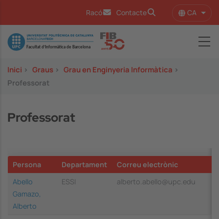
Vés al contingut
CA
Racó
Contacte
Llist
Image
Inici
>
Graus
>
Grau en Enginyeria Informàtica
>
Professorat
Professorat
Persona
Departament
Correu electrònic
Abello
ESSI
alberto.abello@upc.edu
Gamazo,
Alberto