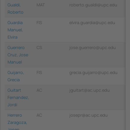
Gualdi,
MAT
roberto.gualdi@upc.edu
Roberto
Guardia
FIS
elvira.guardia@upc.edu
Manuel,
Elvira
Guerrero
CS
jose.guerrero@upc.edu
Cruz, Jose
Manuel
Guijarro,
FIS
grecia.guijarro@upc.edu
Grecia
Guitart
AC
jguitart@ac.upc.edu
Fernandez,
Jordi
Herrero
AC
josepr@ac.upc.edu
Zaragoza,
Josep