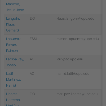
Mancho,
Jesus Jose
Langohr,
EIO
klaus.langohr@upc.edu
Klaus
Gerhard
Lapuente
ESSI
raimon.lapuente@upc.edu
Ferran,
Raimon
Larriba Pey,
AC
larri@ac.upc.edu
Josep
Latif
AC
hamid.latif@upc.edu
Martinez,
Hamid
Linares
EIO
mari.paz.linares@upc.edu
Herreros,
Mari Paz