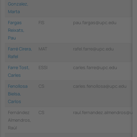
Gonzalez,
Marta
Fargas
FIS
pau.fargas@upc.edu
Reixats,
Pau
Farré Cirera,
MAT
rafel.farre@upc.edu
Rafel
Farre Tost,
ESSI
carles.farre@upc.edu
Carles
Fenollosa
CS
carles.fenollosa@upc.edu
Bielsa,
Carlos
Fernández
CS
raul.fernandez.almendros@up
Almendros,
Raúl