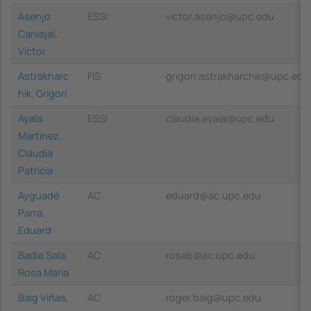
Asenjo
ESSI
victor.asenjo@upc.edu
Carvajal,
Víctor
Astrakharc
FIS
grigori.astrakharchik@upc.edu
hik, Grigori
Ayala
ESSI
claudia.ayala@upc.edu
Martinez,
Claudia
Patricia
Ayguadé
AC
eduard@ac.upc.edu
Parra,
Eduard
Badia Sala,
AC
rosab@ac.upc.edu
Rosa Maria
Baig Viñas,
AC
roger.baig@upc.edu