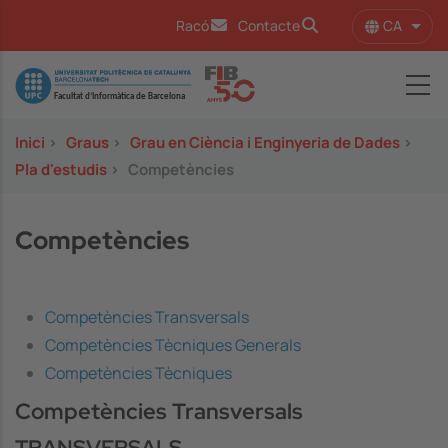
Vés al contingut
CA
Racó
Contacte
Llist
Image
Inici
>
Graus
>
Grau en Ciència i Enginyeria de Dades
>
Pla d'estudis
>
Competències
Competències
Competències Transversals
Competències Tècniques Generals
Competències Tècniques
Competències Transversals
TRANSVERSALS