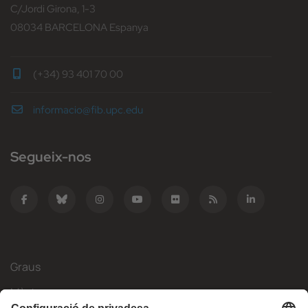
C/Jordi Girona, 1-3
08034 BARCELONA Espanya
(+34) 93 401 70 00
informacio@fib.upc.edu
Segueix-nos
Graus
Màsters