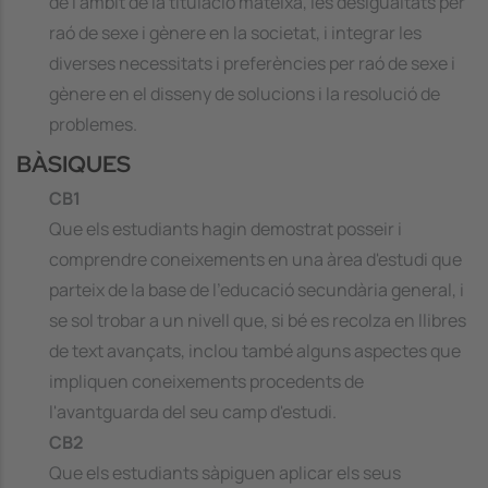
de l'àmbit de la titulació mateixa, les desigualtats per
raó de sexe i gènere en la societat, i integrar les
diverses necessitats i preferències per raó de sexe i
gènere en el disseny de solucions i la resolució de
problemes.
BÀSIQUES
CB1
Que els estudiants hagin demostrat posseir i
comprendre coneixements en una àrea d'estudi que
parteix de la base de l'educació secundària general, i
se sol trobar a un nivell que, si bé es recolza en llibres
de text avançats, inclou també alguns aspectes que
impliquen coneixements procedents de
l'avantguarda del seu camp d'estudi.
CB2
Que els estudiants sàpiguen aplicar els seus