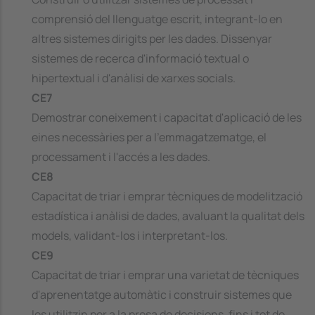
comprensió del llenguatge escrit, integrant-lo en
altres sistemes dirigits per les dades. Dissenyar
sistemes de recerca d'informació textual o
hipertextual i d'anàlisi de xarxes socials.
CE7
Demostrar coneixement i capacitat d'aplicació de les
eines necessàries per a l'emmagatzematge, el
processament i l'accés a les dades.
CE8
Capacitat de triar i emprar tècniques de modelització
estadística i anàlisi de dades, avaluant la qualitat dels
models, validant-los i interpretant-los.
CE9
Capacitat de triar i emprar una varietat de tècniques
d'aprenentatge automàtic i construir sistemes que
les utilitzin per a la presa de decisions, fins i tot de