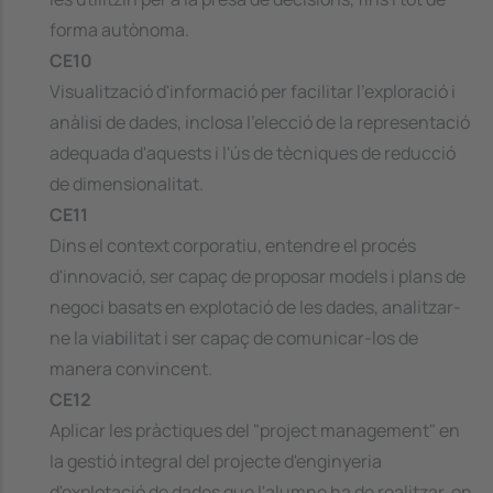
forma autònoma.
CE10
Visualització d'informació per facilitar l'exploració i
anàlisi de dades, inclosa l'elecció de la representació
adequada d'aquests i l'ús de tècniques de reducció
de dimensionalitat.
CE11
Dins el context corporatiu, entendre el procés
d'innovació, ser capaç de proposar models i plans de
negoci basats en explotació de les dades, analitzar-
ne la viabilitat i ser capaç de comunicar-los de
manera convincent.
CE12
Aplicar les pràctiques del "project management" en
la gestió integral del projecte d'enginyeria
d'explotació de dades que l'alumne ha de realitzar, en