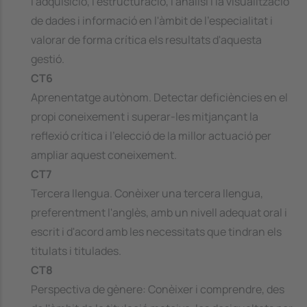
l'adquisició, l'estructuració, l'anàlisi i la visualització
de dades i informació en l'àmbit de l'especialitat i
valorar de forma crítica els resultats d'aquesta
gestió.
CT6
Aprenentatge autònom. Detectar deficiències en el
propi coneixement i superar-les mitjançant la
reflexió crítica i l'elecció de la millor actuació per
ampliar aquest coneixement.
CT7
Tercera llengua. Conèixer una tercera llengua,
preferentment l'anglès, amb un nivell adequat oral i
escrit i d'acord amb les necessitats que tindran els
titulats i titulades.
CT8
Perspectiva de gènere: Conèixer i comprendre, des