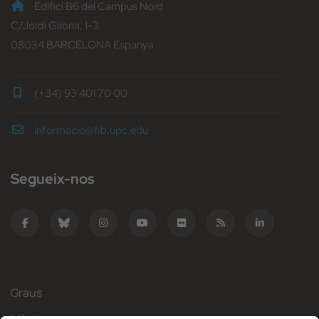
Edifici B6 del Campus Nord
C/Jordi Girona, 1-3
08034 BARCELONA Espanya
(+34) 93 401 70 00
informacio@fib.upc.edu
Segueix-nos
Graus
Màsters