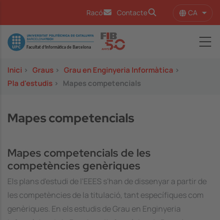
Vés al contingut
CA
Racó
Contacte
Llist
Image
Inici
>
Graus
>
Grau en Enginyeria Informàtica
>
Pla d'estudis
>
Mapes competencials
Mapes competencials
Mapes competencials de les
competències genèriques
Els plans d'estudi de l'EEES s'han de dissenyar a partir de
les competències de la titulació, tant específiques com
genèriques. En els estudis de Grau en Enginyeria