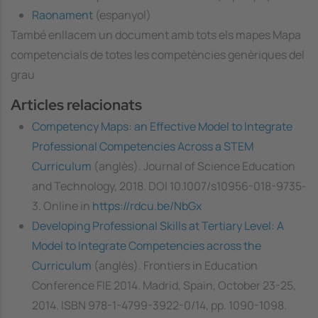
Raonament
(espanyol)
També enllacem un document amb tots els mapes Mapa
competencials de totes les competències genèriques del
grau
Articles relacionats
Competency Maps: an Effective Model to Integrate
Professional Competencies Across a STEM
Curriculum
(anglès). Journal of Science Education
and Technology, 2018. DOI 10.1007/s10956-018-9735-
3. Online in
https://rdcu.be/NbGx
Developing Professional Skills at Tertiary Level: A
Model to Integrate Competencies across the
Curriculum
(anglès). Frontiers in Education
Conference FIE 2014. Madrid, Spain, October 23-25,
2014. ISBN 978-1-4799-3922-0/14, pp. 1090-1098.