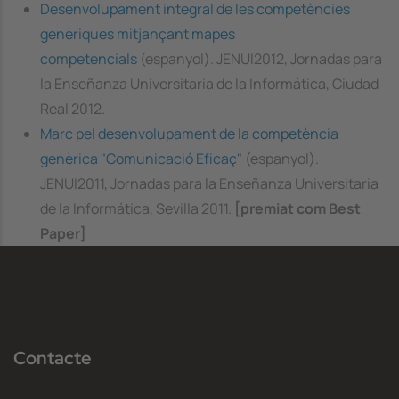
Desenvolupament integral de les competències
genèriques mitjançant mapes
competencials
(espanyol). JENUI2012, Jornadas para
la Enseñanza Universitaria de la Informática, Ciudad
Real 2012.
Marc pel desenvolupament de la competència
genèrica "Comunicació Eficaç"
(espanyol).
JENUI2011, Jornadas para la Enseñanza Universitaria
de la Informática, Sevilla 2011.
[premiat com Best
Paper]
Contacte