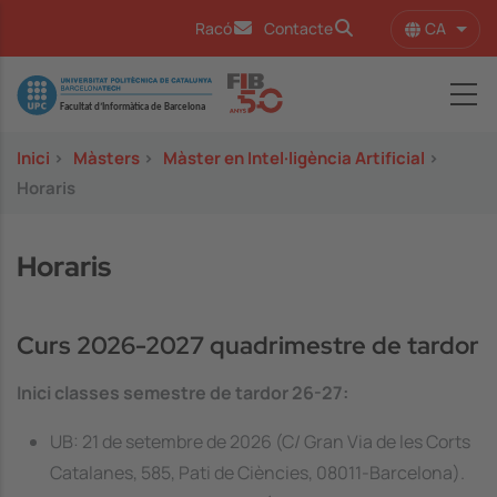
Vés al contingut
CA
Racó
Contacte
Llist
Image
Inici
>
Màsters
>
Màster en Intel·ligència Artificial
>
Horaris
Horaris
Curs 2026-2027 quadrimestre de tardor
Inici classes semestre de tardor 26-27:
UB: 21 de setembre de 2026 (C/ Gran Via de les Corts
Catalanes, 585, Pati de Ciències, 08011-Barcelona).