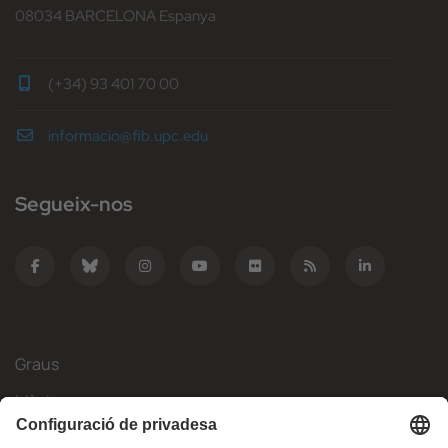
08034 BARCELONA Espanya
(+34) 93 401 70 00
informacio@fib.upc.edu
Segueix-nos
Graus
Màsters
Mobilitat Internacional