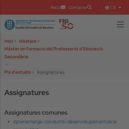
Vés al contingut
CA
Racó
Contacte
Llist
Image
Inici
>
Màsters
>
Màster en Formació del Professorat d'Educació
Secundària
>
Pla d'estudis
>
Assignatures
Assignatures
Assignatures comunes
Aprenentatge, conducta i desenvolupament de la