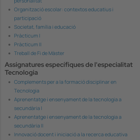
personalitat
Organització escolar: contextos educatius i
participació
Societat, família i educació
Pràcticum I
Pràcticum II
Treball de Fi de Màster
Assignatures específiques de l'especialitat
Tecnologia
Complements per a la formació disciplinar en
Tecnologia
Aprenentatge i ensenyament de la tecnologia a
secundària I
Aprenentatge i ensenyament de la tecnologia a
secundària II
Innovació docent i iniciació a la recerca educativa