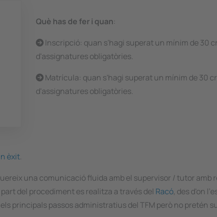
Què has de fer i quan
:
Inscripció: quan s'hagi superat un mínim de 30 c
d'assignatures obligatòries.
Matrícula: quan s'hagi superat un mínim de 30 c
d'assignatures obligatòries.
n èxit
.
equereix una comunicació fluida amb el supervisor / tutor amb 
 part del procediment es realitza a través del
Racó
, des d'on l'
ls principals passos administratius del TFM però no pretén sub