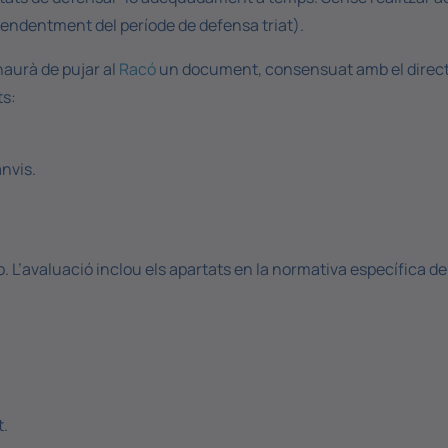
pendentment del període de defensa triat).
 haurà de pujar al
Racó
un document, consensuat amb el directo
ts:
anvis.
o. L’avaluació inclou els apartats en la normativa específica de
t.