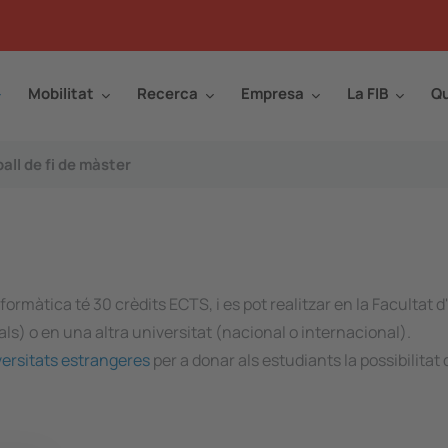
Mobilitat
Recerca
Empresa
La FIB
Qu
all de fi de màster
formàtica té 30 crèdits ECTS, i es pot realitzar en la Facultat 
s) o en una altra universitat (nacional o internacional).
ersitats estrangeres
per a donar als estudiants la possibilitat