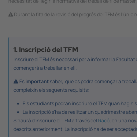
necessitat de llegir la normativa del treball de fi de màster.
Durant la fita de la revisió del progrés del TFM és l'únic 
1. Inscripció del TFM
Inscriure el TFM és necessari per a informar la Facultat 
començarà a treballar en ell.
És
important
saber, que es podrà començar a treballa
compleixin els següents requisits:
Els estudiants podran inscriure el TFM quan hagin s
La inscripció s'ha de realitzar un quadrimestre abans
S'haurà d'inscriure el TFM a través del
Racó
, en una nov
descrits anteriorment. La inscripció ha de ser acceptada