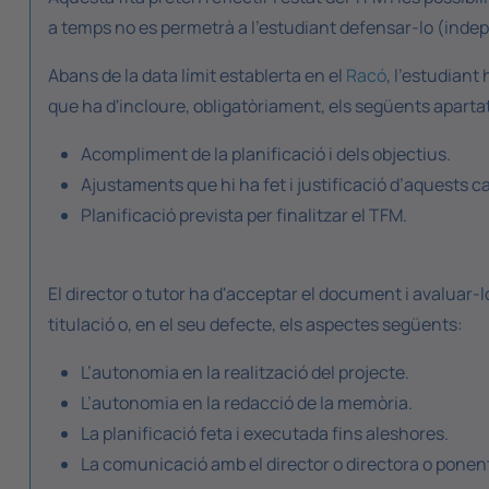
a temps no es permetrà a l'estudiant defensar-lo (inde
Abans de la data límit establerta en el
Racó
, l'estudiant
que ha d'incloure, obligatòriament, els següents aparta
Acompliment de la planificació i dels objectius.
Ajustaments que hi ha fet i justificació d’aquests c
Planificació prevista per finalitzar el TFM.
El director o tutor ha d'acceptar el document i avaluar-l
titulació o, en el seu defecte, els aspectes següents:
L’autonomia en la realització del projecte.
L’autonomia en la redacció de la memòria.
La planificació feta i executada fins aleshores.
La comunicació amb el director o directora o ponen