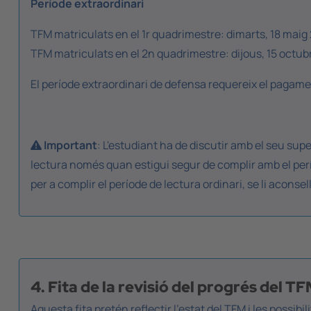
Període extraordinari
TFM matriculats en el 1r quadrimestre: dimarts, 18 maig 
TFM matriculats en el 2n quadrimestre: dijous, 15 octu
El període extraordinari de defensa requereix el pagame
Important
: L'estudiant ha de discutir amb el seu super
lectura només quan estigui segur de complir amb el període
per a complir el període de lectura ordinari, se li aconsel
4. Fita de la revisió del progrés del T
Aquesta fita pretén reflectir l'estat del TFM i les possi