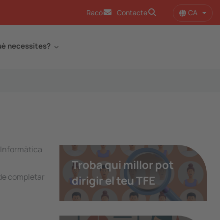
CA
Racó
Contacte
Llist
è necessites?
d'Informàtica
Troba qui millor pot
 de completar
dirigir el teu TFE