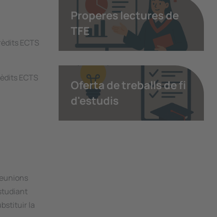
Properes lectures de
TFE
rèdits ECTS
rèdits ECTS
Oferta de treballs de fi
d'estudis
reunions
estudiant
stituir la