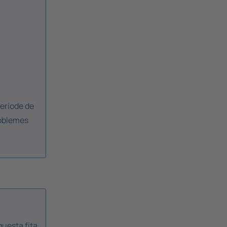
període de
problemes
questa fita