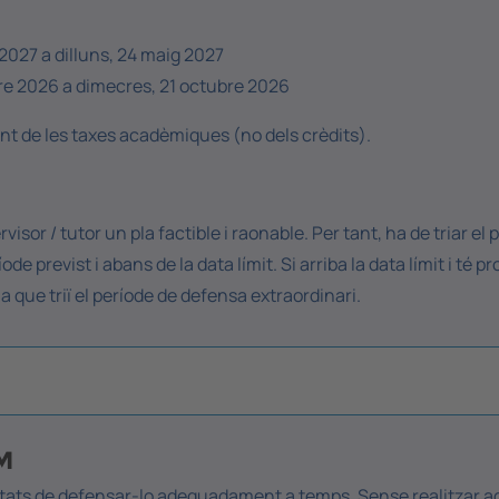
2027 a dilluns, 24 maig 2027
bre 2026 a dimecres, 21 octubre 2026
nt de les taxes acadèmiques (no dels crèdits).
visor / tutor un pla factible i raonable. Per tant, ha de triar el 
 previst i abans de la data límit. Si arriba la data límit i té 
la que triï el període de defensa extraordinari.
FM
bilitats de defensar-lo adequadament a temps. Sense realitzar a