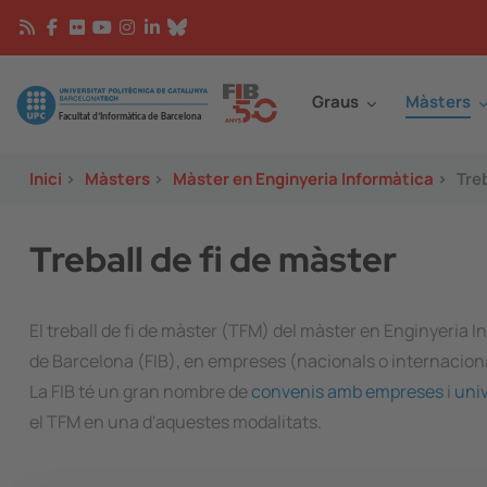
Vés al contingut
Continguts
Image
Graus
Màsters
Inici
>
Màsters
>
Màster en Enginyeria Informàtica
>
Treb
Treball de fi de màster
El treball de fi de màster (TFM) del màster en Enginyeria In
de Barcelona (FIB), en empreses (nacionals o internacional
La FIB té un gran nombre de
convenis amb empreses
i
univ
el TFM en una d'aquestes modalitats.