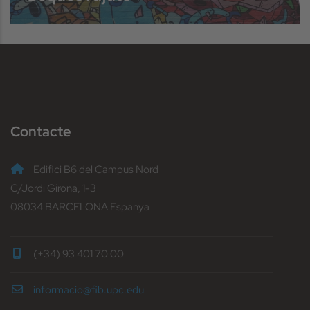
Contacte
Edifici B6 del Campus Nord
C/Jordi Girona, 1-3
08034 BARCELONA Espanya
(+34) 93 401 70 00
informacio@fib.upc.edu