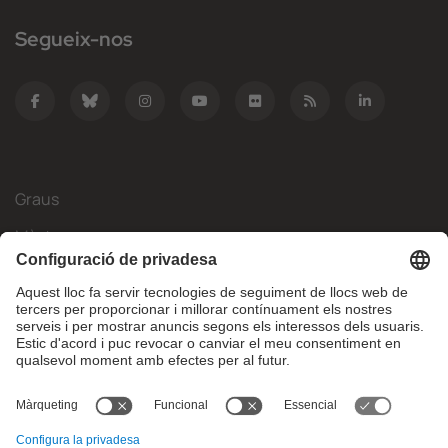
Segueix-nos
Graus
Màsters
Mobilitat Internacional
Recerca
Empresa
La FIB
Què necessites?